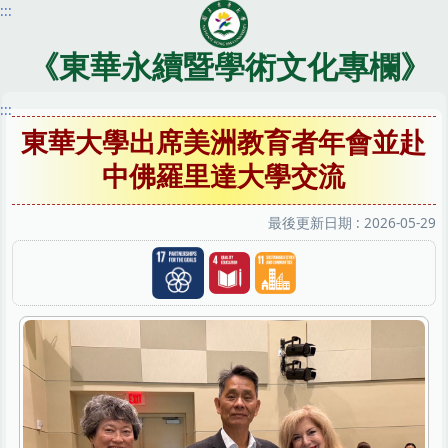
:::
跳
到
主
《東華永續暨學術文化專欄》
要
內
:::
容
東華大學出席美洲教育者年會並赴
區
中佛羅里達大學交流
最後更新日期 :
2026-05-29