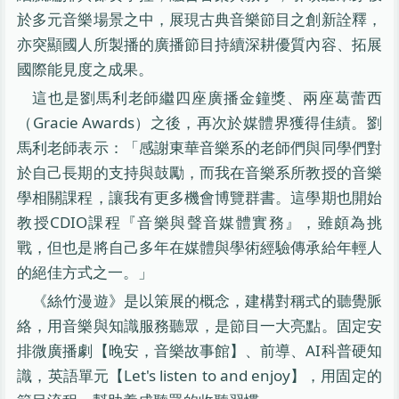
於多元音樂場景之中，展現古典音樂節目之創新詮釋，
亦突顯國人所製播的廣播節目持續深耕優質內容、拓展
國際能見度之成果。
這也是劉馬利老師繼四座廣播金鐘獎、兩座葛蕾西
（Gracie Awards）之後，再次於媒體界獲得佳績。劉
馬利老師表示：「感謝東華音樂系的老師們與同學們對
於自己長期的支持與鼓勵，而我在音樂系所教授的音樂
學相關課程，讓我有更多機會博覽群書。這學期也開始
教授CDIO課程『音樂與聲音媒體實務』，雖頗為挑
戰，但也是將自己多年在媒體與學術經驗傳承給年輕人
的絕佳方式之一。」
《絲竹漫遊》是以策展的概念，建構對稱式的聽覺脈
絡，用音樂與知識服務聽眾，是節目一大亮點。固定安
排微廣播劇【晚安，音樂故事館】、前導、AI科普硬知
識，英語單元【Let's listen to and enjoy】，用固定的