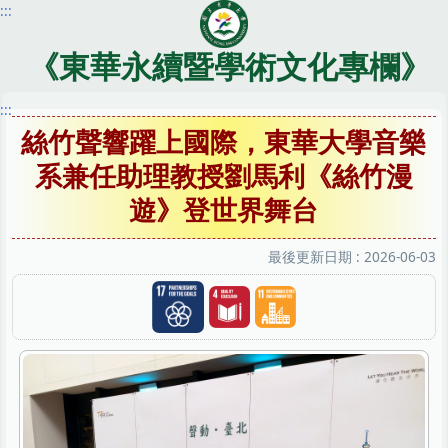
:::
跳
到
主
《東華永續暨學術文化專欄》
要
內
:::
容
絲竹聲響躍上國際，東華大學音樂
區
系兼任助理教授劉馬利《絲竹漫
遊》登世界舞台
最後更新日期 :
2026-06-03