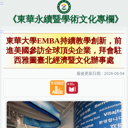
:::
跳
到
主
《東華永續暨學術文化專欄》
要
內
:::
容
東華大學EMBA持續教學創新，前
區
進美國參訪全球頂尖企業，拜會駐
西雅圖臺北經濟暨文化辦事處
最後更新日期 :
2026-06-04