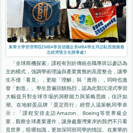
東華大學管理學院EMBA學員偕國企系MBA學生拜訪駐西雅圖臺
北經濟暨文化辦事處1
「全球商機探索」課程有別於傳統在職專班以參訪為
主的模式，強調學術理論與產業實務的高度整合，讓學
生不僅「看見」，更能「理解」與「應用」，同時也激
發「創造」。學生普遍回饋熱烈，認為此類沉浸式學習
大幅提升對全球市場的洞察能力與策略思維，佳評如
潮。在地鮮蛋品牌「蛋定而行」經營人温策帆同學表
示：「課程安排走訪Amazon、Boeing等世界級企
業，觀察全球產業運作，讓身處臺灣東岸的我們不只看
見世界，咀嚼知識，更加深同班同學的情誼。在東華的