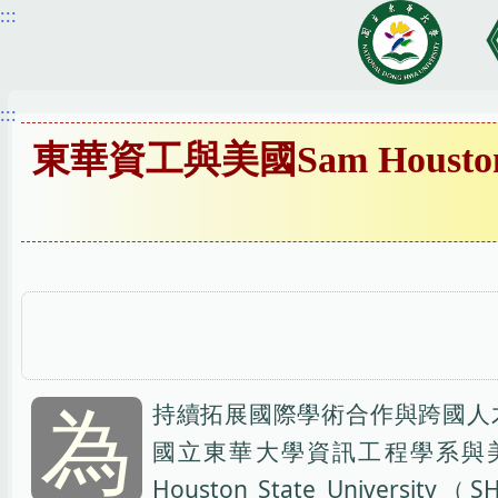
:::
跳
到
主
要
:::
內
東華資工與美國Sam Housto
容
區
為
持續拓展國際學術合作與跨國人
國立東華大學資訊工程學系與美
Houston State University