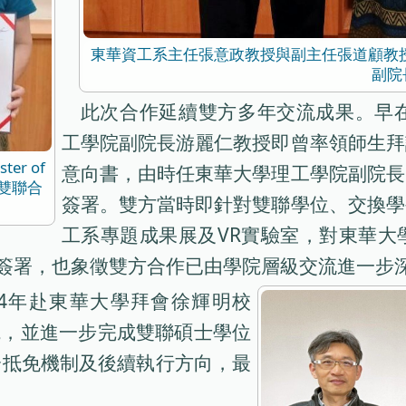
東華資工系主任張意政教授與副主任張道顧教授致贈紀念品予
副院
此次合作延續雙方多年交流成果。早在2023年，
工學院副院長游麗仁教授即曾率領師生拜
ter of
意向書，由時任東華大學理工學院副院長
碩士雙聯合
簽署。雙方當時即針對雙聯學位、交換學
工系專題成果展及VR實驗室，對東華大
式簽署，也象徵雙方合作已由學院層級交流進一步
24年赴東華大學拜會徐輝明校
院，並進一步完成雙聯碩士學位
分抵免機制及後續執行方向，最