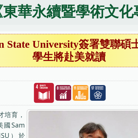
《東華永續暨學術文化
n State University簽署
學生將赴美就讀
才培育，
國Sam
（SHSU）於