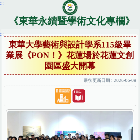
:::
跳
到
主
《東華永續暨學術文化專欄》
要
內
:::
容
東華大學藝術與設計學系115級畢
區
業展《PON！》花蓮場於花蓮文創
園區盛大開幕
最後更新日期 :
2026-06-08