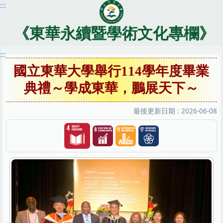
:::
跳
到
主
《東華永續暨學術文化專欄》
要
內
:::
容
國立東華大學舉行114學年度畢業
區
典禮～學成東華，鵬展天下～
最後更新日期 :
2026-06-08