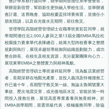
會計學系蔡行揚同學，就學期間曾擔任系學會會長，
舉辦迎新宿營，幫助新生更快融入學校生活。並舉辦過
會計週、送舊晚會、協助校慶盃排球賽佈置，並擔任小
朋友陪讀，以及在光復水災期間，前往救災。
管理學院高階經營管理碩士在職專班黃彩芸同學，就
學期間擔任近2,000人參與之第13屆全國EMBA馬拉松
校園接力賽東華代表隊總召，統籌大型跨校賽事之整體
規劃與執行，展現卓越領導統御與組織規劃能力，成功
整合師長、在校生及校友資源，充分凝聚團隊向心力，
展現東華EMBA之整體實力與精神風貌。
高階經營管理碩士專班連祥延同學，現為飯店業經營
者，長期深耕在地觀光產業，並投入義消及特種搜救工
作已逾十年，長期堅守救災第一線。無論太魯閣號重大
事故、歷次地震災害，或光復地區水災，皆能於第一時
間投入搜救任務，展現高度專業素養與無畏精神。於
EMBA就學期間，當選班級代表，積極服務同學，除協