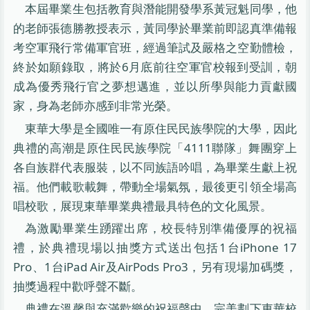
本屆畢業生包括教育與潛能開發學系黃冠魁同學，他
的老師張德勝教授表示，黃同學於畢業前即認真準備報
考空軍飛行常備軍官班，經過筆試及嚴格之空勤體檢，
終於如願錄取，將於6月底前往空軍官校報到受訓，朝
成為優秀飛行官之夢想邁進，並以所學與能力貢獻國
家，身為老師亦感到非常光榮。
東華大學是全國唯一有原住民民族學院的大學，因此
典禮的高潮是原住民民族學院「4111聯隊」舞團穿上
各自族群代表服裝，以不同族語吟唱，為畢業生獻上祝
福。他們載歌載舞，帶動全場氣氛，最後更引領全場高
唱校歌，展現東華畢業典禮最具特色的文化風景。
為激勵畢業生踴躍出席，校長特別準備優厚的祝福
禮，於典禮現場以抽獎方式送出包括1台iPhone 17
Pro、1台iPad Air及AirPods Pro3，另有現場加碼獎，
抽獎過程中歡呼聲不斷。
典禮在溫馨與充滿歡樂的祝福聲中，完美劃下東華校