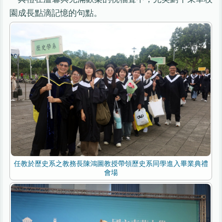
園成長點滴記憶的句點。
任教於歷史系之教務長陳鴻圖教授帶領歷史系同學進入畢業典禮
會場