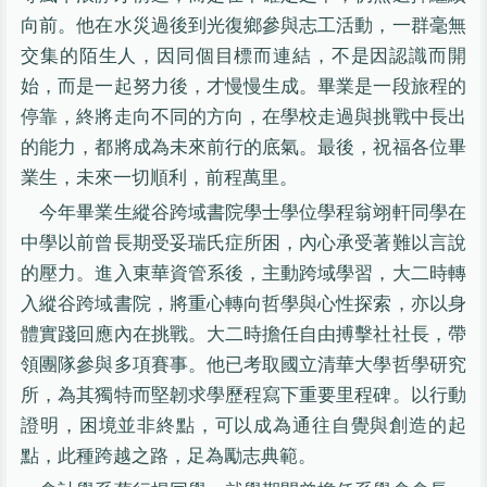
向前。他在水災過後到光復鄉參與志工活動，一群毫無
交集的陌生人，因同個目標而連結，不是因認識而開
始，而是一起努力後，才慢慢生成。畢業是一段旅程的
停靠，終將走向不同的方向，在學校走過與挑戰中長出
的能力，都將成為未來前行的底氣。最後，祝福各位畢
業生，未來一切順利，前程萬里。
今年畢業生縱谷跨域書院學士學位學程翁翊軒同學在
中學以前曾長期受妥瑞氏症所困，內心承受著難以言說
的壓力。進入東華資管系後，主動跨域學習，大二時轉
入縱谷跨域書院，將重心轉向哲學與心性探索，亦以身
體實踐回應內在挑戰。大二時擔任自由搏擊社社長，帶
領團隊參與多項賽事。他已考取國立清華大學哲學研究
所，為其獨特而堅韌求學歷程寫下重要里程碑。以行動
證明，困境並非終點，可以成為通往自覺與創造的起
點，此種跨越之路，足為勵志典範。