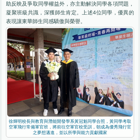
助反映及爭取同學權益外，亦主動解決同學各項問題，
凝聚班級共識，深獲師生肯定。上述4位同學，優異的
表現讓東華師生同感驕傲與榮譽。
徐輝明校長與教育與潛能開發學系黃冠魁同學合照，黃同學考取
空軍飛行常備軍官班，將前往空軍官校受訓，朝成為優秀飛行官
之夢想邁進，並以所學與能力貢獻國家