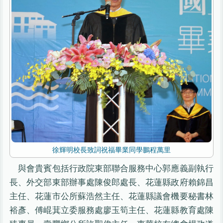
徐輝明校長致詞祝福畢業同學鵬程萬里
與會貴賓包括行政院東部聯合服務中心郭應義副執行
長、外交部東部辦事處陳俊郎處長、花蓮縣政府賴錦昌
主任、花蓮市公所蘇浩然主任、花蓮縣議會機要秘書林
裕彥、傅崐萁立委服務處廖玉筍主任、花蓮縣教育處陳