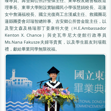
臻專員、壽豐鄉公所許聖偉主任、東華校友總會楊政道
理事長、東華大學附設實驗國民小學張慧娟校長、花蓮
女中詹滿福校長、國立光復商工古漢威主任、救國團花
蓮縣團委會邱瑞智總幹事、吉安鄉公所曾金龍主任，以
及聖文森及格瑞那丁姜康特大使（H.E.Ambassador
Kenton X. Chance）與史瓦帝尼大使館行政專員
Ms.Nana Fakusze夫婦等貴賓，以及學生親友到場觀
禮，獻給畢業同學無限祝福。