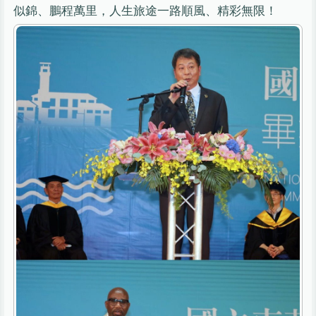
似錦、鵬程萬里，人生旅途一路順風、精彩無限！