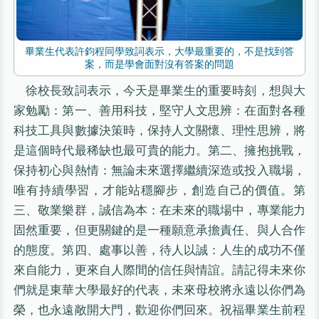
畢業生代表許鈞程同學致詞表示，大學最重要的，不是找到答
案，而是學會面對沒有答案的問題
徐校長致詞表示，今天是畢業生的重要時刻，想與大
家勉勵：第一、善用科技，堅守人文思辨：在面對各種
科技工具與數據決策時，保持人文關懷、理性思辨，將
是這個時代最稀缺也最可貴的能力。第二、擁抱挑戰，
保持初心與熱情：無論未來選擇繼續深造或投入職場，
唯有持續學習，才能站穩腳步，創造自己的價值。第
三、敬業樂群，誠信為本：在未來的職場中，專業能力
固然重要，但更關鍵的是一種願意承擔責任、與人合作
的態度。第四、處事以善，待人以誠：人生的成功不僅
來自能力，更來自人際間的信任與情誼。請記得未來你
們就是東華大學最好的代表，未來母校將永遠以你們為
榮，也永遠敞開大門，歡迎你們回來。祝福畢業生前程