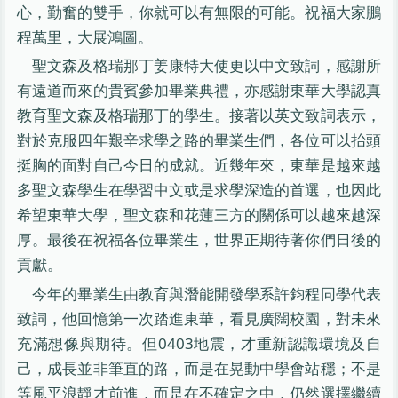
心，勤奮的雙手，你就可以有無限的可能。祝福大家鵬
程萬里，大展鴻圖。
聖文森及格瑞那丁姜康特大使更以中文致詞，感謝所
有遠道而來的貴賓參加畢業典禮，亦感謝東華大學認真
教育聖文森及格瑞那丁的學生。接著以英文致詞表示，
對於克服四年艱辛求學之路的畢業生們，各位可以抬頭
挺胸的面對自己今日的成就。近幾年來，東華是越來越
多聖文森學生在學習中文或是求學深造的首選，也因此
希望東華大學，聖文森和花蓮三方的關係可以越來越深
厚。最後在祝福各位畢業生，世界正期待著你們日後的
貢獻。
今年的畢業生由教育與潛能開發學系許鈞程同學代表
致詞，他回憶第一次踏進東華，看見廣闊校園，對未來
充滿想像與期待。但0403地震，才重新認識環境及自
己，成長並非筆直的路，而是在晃動中學會站穩；不是
等風平浪靜才前進，而是在不確定之中，仍然選擇繼續