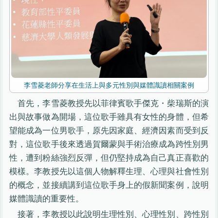
李雪菱老師分享在生活上與多元性別與媒體識讀相關案例
首先，李雪菱教授先以菲律賓歌手傑克・柴瑞斯的演
出與故事做為開場，這位歌手雖具有女性的身體，但希
望能成為一位男歌手，原先因家庭、經濟因素而受到反
對，這位歌手後來透過賀爾蒙與手術治療成為跨性別男
性，遭到粉絲強烈反彈，但仍堅持成為自己真正喜歡的
模樣。李教授先以這個人物解釋生理、心理與社會性別
的概念，並接續講到這位歌手身上的假新聞案例，說明
媒體識讀的重要性。
接著，李教授以此說明生理性別、心理性別、跨性別