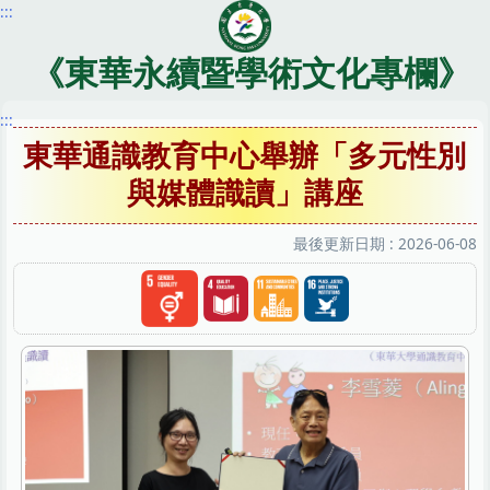
:::
跳
到
主
《東華永續暨學術文化專欄》
要
內
:::
容
東華通識教育中心舉辦「多元性別
區
與媒體識讀」講座
最後更新日期 :
2026-06-08