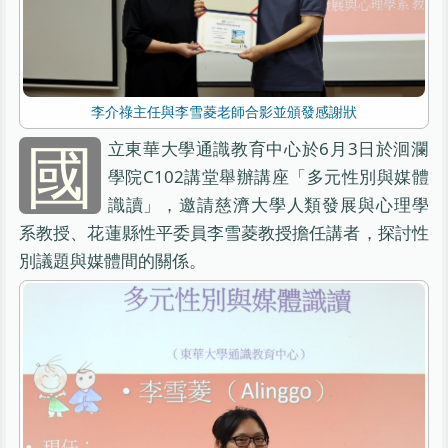
李介祿主任與李雪菱老師合影並頒發感謝狀
國
立東華大學通識教育中心於6月3日於洄瀾
學院C102講堂舉辦講座「多元性別與媒體
識讀」，邀請慈濟大學人類發展與心理學
系教授、花蓮縣性平委員李雪菱教授擔任講者，探討性
別議題與媒體間的關係。