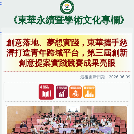
:::
跳
到
主
《東華永續暨學術文化專欄》
要
內
:::
容
創意落地、夢想實踐，東華攜手慈
區
濟打造青年跨域平台，第三屆創新
創意提案實踐競賽成果亮眼
最後更新日期 :
2026-06-09