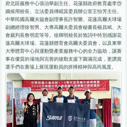
府北區服務中心張治華副主任、花蓮縣政府教育處李岱
娥候用校長、立法委員傅崐萁委員辦公室王怡芳主任、
中華民國高爾夫協會副理事長許智勝、花蓮高爾夫球場
副總經理徐智男、大專高爾夫委員會秘書長楊昌斌、大
會裁判長詹明宏等等。徐輝明校長於致詞中特別感謝花
蓮高爾夫球場、花蓮縣體育會高爾夫委員會，以及東華
大學體育中心與運動暨產業服務中心的全力協助，讓賽
事在優質的場地與完善的後勤支援下圓滿完成，更讚賞
選手們在賽場上展現運動員的拼搏精神與高尚風度。