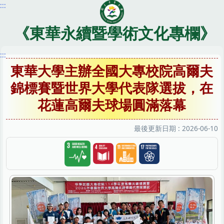
:::
跳
到
主
《東華永續暨學術文化專欄》
要
內
:::
容
東華大學主辦全國大專校院高爾夫
區
錦標賽暨世界大學代表隊選拔，在
花蓮高爾夫球場圓滿落幕
最後更新日期 :
2026-06-10