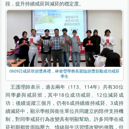
段，提升持續戒菸與減菸的穩定度。
0609日戒菸班頒獎典禮，林俊瑩學務長親臨頒獎鼓勵成功戒菸
學生
王護理師表示，過去兩年（113、114年）共有30位
同學參與戒菸班，其中18位成功戒菸、12位減菸成
功；後續追蹤三個月，仍有6成持續維持戒菸、3成持
續減菸中，顯示學校與衛生單位共同建立的陪伴支持機
制，對同學戒菸行為改變具有明顯幫助。許多同學在戒
菸初期都曾面臨壓力、情緒與生活習慣改變的挑戰，但