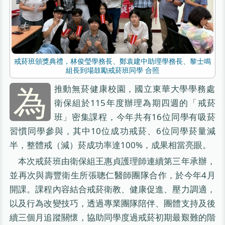
戒菸班頒獎典禮，林俊瑩學務長、鄭袁建中助理學務長、黎士鳴
組長到場鼓勵戒菸班同學 合照
為
推動無菸健康校園，國立東華大學學務處
衛保組於115年度辦理為期四週的「戒菸
班」密集課程，今年共有16位同學有吸菸
習慣同學參與，其中10位成功戒菸、6位同學菸量減
半，整體戒（減）菸成功率達100%，成果相當亮眼。
本次戒菸班由衛保組王惠貞護理師連續第三年承辦，
並再次與壽豐衛生所張聰仁醫師團隊合作，於今年4月
開課。課程內容結合戒菸衛教、健康促進、壓力調適，
以及行為改變技巧，透過專業團隊陪伴、團體支持及後
續三個月追蹤關懷，協助同學度過戒菸初期最艱難的階