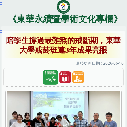
:::
跳
到
主
《東華永續暨學術文化專欄》
要
內
:::
容
陪學生撐過最難熬的戒斷期，東華
區
大學戒菸班連3年成果亮眼
最後更新日期 :
2026-06-10