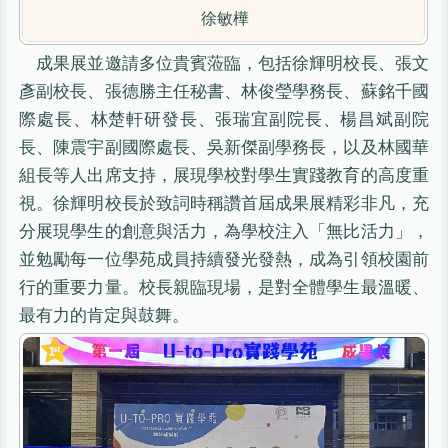
徐敏樺
成果展並邀請多位貴賓蒞臨，包括徐輝明校長、張文
彥副校長、張德勝主任秘書、林俊瑩學務長、蘇銘千國
際處長、林楚軒研發長、張瑞宜副院長、楊昌斌副院
長、陳震宇副國際處長、吳新傑副學務長，以及林國華
組長等人出席支持，展現學校對學生實踐教育的高度重
視。徐輝明校長於致詞時稱讚首屆成果展精彩非凡，充
分展現學生的創意與活力，為學校注入「無比活力」，
並勉勵每一位學苑成員持續發光發熱，成為引領校園前
行的重要力量。校長親臨現場，是對全體學生最溫暖、
最有力的肯定與鼓舞。