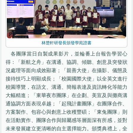
林楚軒研發長頒發學苑證書
各團隊當日自製成果影片，並輪番上台報告學習心
得：「新航之舟」在溝通、協調、傾聽、創意及突發狀
況處理等面向成效顯著；「親善大使」在攝影、儀態及
接待技巧上明顯成長；「校園國際大使」以全英文進行
校園導覽，在語文、溝通、簡報表達及資訊轉化等能力
大幅精進；「東華夜市團隊」在企劃、美宣及與攤商溝
通協調方面表現卓越；「起飛計畫團隊」在團隊合作、
方案製作、包容心與創意上收穫豐碩；「東兔團隊」則
在活動實作、團隊合作與歸屬感等層面深有所感，並對
未來發展建立更清晰的自主選擇能力。頒獎典禮上，全