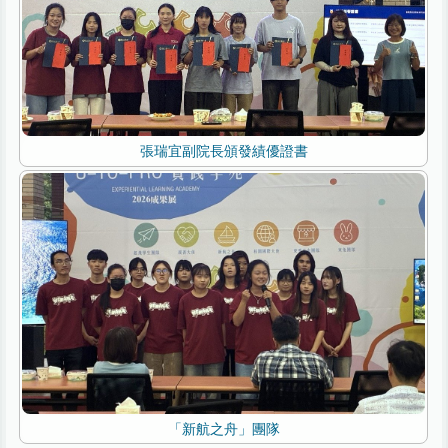
張瑞宜副院長頒發績優證書
「新航之舟」團隊