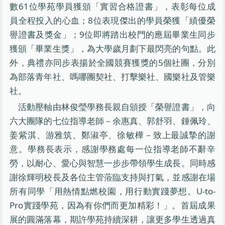
數61位學苑學員獲頒「實習合格證書」，表彰每位成
員全程投入的心血；8位表現傑出的學員榮獲「績優榮
譽證書及獎金」；9位即將踏出校門的應屆畢業生同步
獲頒「畢業生獎」，為大學歲月劃下最閃亮的句點。此
外，典禮亦同步表揚於全國競賽獲獎的5個社團，分別
為部落青年社、嗎哪團契社、打擊樂社、國樂社及管樂
社。
活動壓軸由林俊瑩學務長親自頒授「榮譽證書」，向
六大團隊的七位指導老師－余惠真、郭舒羽、鍾佩玲、
姜紫淇、游雅筑、鄭淑亭、徐敏樺－致上最誠摯的謝
意。學務長表示，感謝學務處每一位指導老師不辭辛
勞，以耐心、愛心與智慧一步步帶領學生成長。同時感
謝徐輝明校長及各位主管蒞臨支持與打氣，並感謝在場
所有同學「用熱情點燃校園，用行動實踐夢想。U-to-
Pro實踐學苑，因為有你們而更加精彩！」。首屆成果
展的圓滿落幕，期許學苑持續深耕，讓更多學生透過真