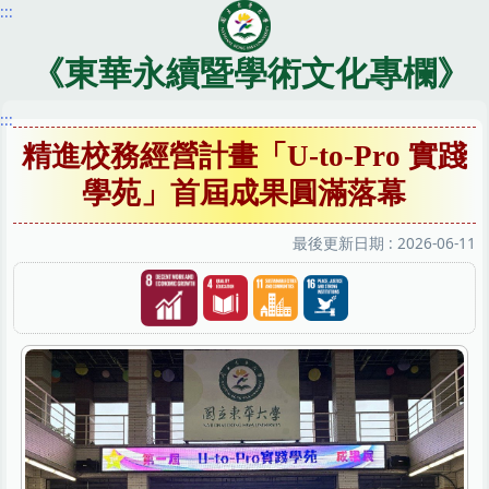
:::
跳
到
主
《東華永續暨學術文化專欄》
要
內
:::
容
精進校務經營計畫「U-to-Pro 實踐
區
學苑」首屆成果圓滿落幕
最後更新日期 :
2026-06-11