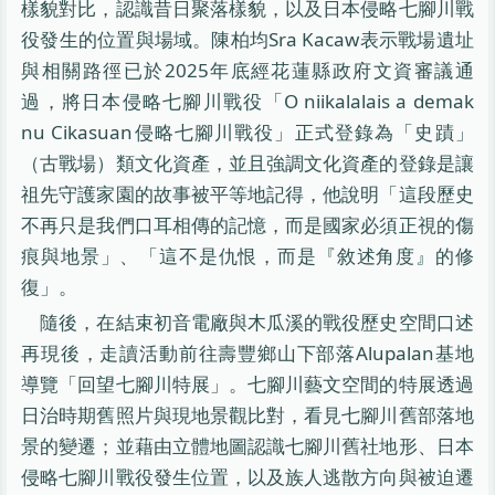
樣貌對比，認識昔日聚落樣貌，以及日本侵略七腳川戰
役發生的位置與場域。陳柏均Sra Kacaw表示戰場遺址
與相關路徑已於2025年底經花蓮縣政府文資審議通
過，將日本侵略七腳川戰役「O niikalalais a demak
nu Cikasuan侵略七腳川戰役」正式登錄為「史蹟」
（古戰場）類文化資產，並且強調文化資產的登錄是讓
祖先守護家園的故事被平等地記得，他說明「這段歷史
不再只是我們口耳相傳的記憶，而是國家必須正視的傷
痕與地景」、「這不是仇恨，而是『敘述角度』的修
復」。
隨後，在結束初音電廠與木瓜溪的戰役歷史空間口述
再現後，走讀活動前往壽豐鄉山下部落Alupalan基地
導覽「回望七腳川特展」。七腳川藝文空間的特展透過
日治時期舊照片與現地景觀比對，看見七腳川舊部落地
景的變遷；並藉由立體地圖認識七腳川舊社地形、日本
侵略七腳川戰役發生位置，以及族人逃散方向與被迫遷