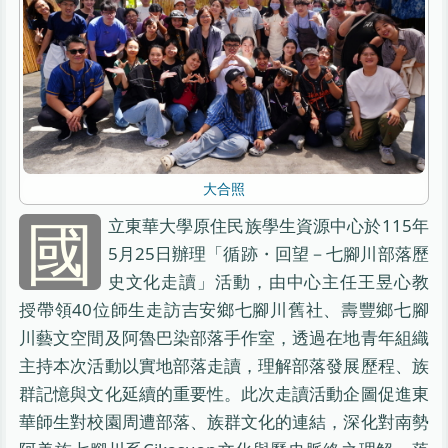
大合照
國
立東華大學原住民族學生資源中心於115年
5月25日辦理「循跡・回望－七腳川部落歷
史文化走讀」活動，由中心主任王昱心教
授帶領40位師生走訪吉安鄉七腳川舊社、壽豐鄉七腳
川藝文空間及阿魯巴染部落手作室，透過在地青年組織
主持本次活動以實地部落走讀，理解部落發展歷程、族
群記憶與文化延續的重要性。此次走讀活動企圖促進東
華師生對校園周遭部落、族群文化的連結，深化對南勢