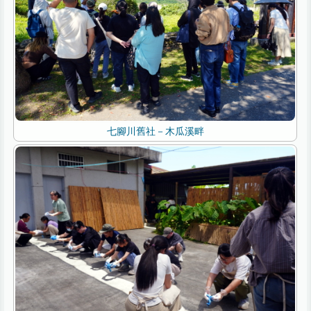
七腳川舊社－木瓜溪畔