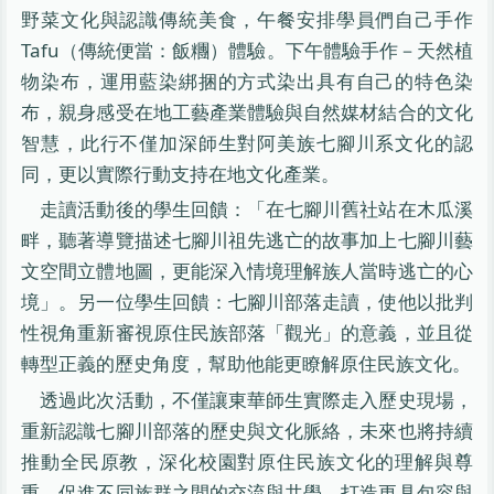
野菜文化與認識傳統美食，午餐安排學員們自己手作
Tafu（傳統便當：飯糰）體驗。下午體驗手作－天然植
物染布，運用藍染綁捆的方式染出具有自己的特色染
布，親身感受在地工藝產業體驗與自然媒材結合的文化
智慧，此行不僅加深師生對阿美族七腳川系文化的認
同，更以實際行動支持在地文化產業。
走讀活動後的學生回饋：「在七腳川舊社站在木瓜溪
畔，聽著導覽描述七腳川祖先逃亡的故事加上七腳川藝
文空間立體地圖，更能深入情境理解族人當時逃亡的心
境」。另一位學生回饋：七腳川部落走讀，使他以批判
性視角重新審視原住民族部落「觀光」的意義，並且從
轉型正義的歷史角度，幫助他能更瞭解原住民族文化。
透過此次活動，不僅讓東華師生實際走入歷史現場，
重新認識七腳川部落的歷史與文化脈絡，未來也將持續
推動全民原教，深化校園對原住民族文化的理解與尊
重，促進不同族群之間的交流與共學，打造更具包容與