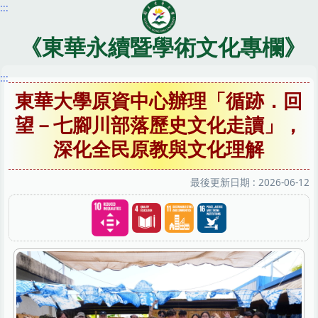
:::
跳
到
主
《東華永續暨學術文化專欄》
要
內
:::
容
東華大學原資中心辦理「循跡．回
區
望－七腳川部落歷史文化走讀」，
深化全民原教與文化理解
最後更新日期 :
2026-06-12