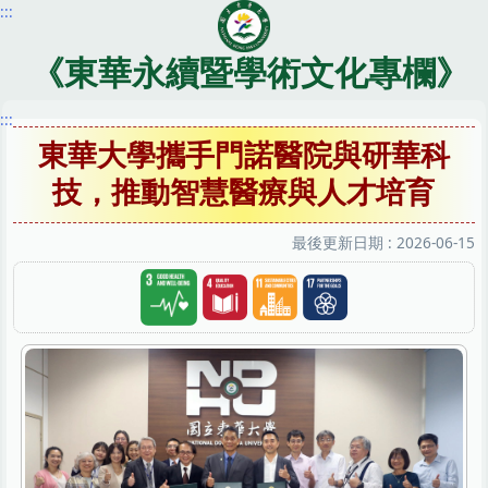
:::
跳
到
主
《東華永續暨學術文化專欄》
要
內
:::
容
東華大學攜手門諾醫院與研華科
區
技，推動智慧醫療與人才培育
最後更新日期 :
2026-06-15