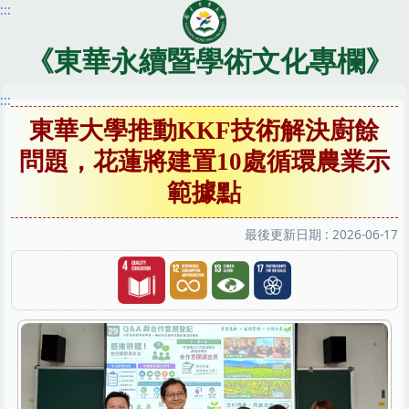
:::
跳
到
主
《東華永續暨學術文化專欄》
要
內
:::
容
東華大學推動KKF技術解決廚餘
區
問題，花蓮將建置10處循環農業示
範據點
最後更新日期 :
2026-06-17