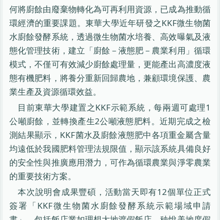
何將廚餘由廢棄物轉化為可再利用資源，已成為推動循
環經濟的重要課題。東華大學近年研發之KKF微生物菌
水廚餘發酵系統，透過微生物菌水培養、高效曝氣及液
態化管理技術，建立「廚餘－液態肥－農業利用」循環
模式，不僅可有效減少廚餘處理量，更能產出高濃度液
態有機肥料，將養分重新回歸農地，兼顧環境保護、農
業生產及資源循環效益。
目前東華大學建置之KKF示範系統，每兩週可處理1
公噸廚餘，並轉換產生2公噸液態肥料。近期完成之檢
測結果顯示，KKF菌水及廚餘液態肥中各項重金屬含量
均遠低於我國肥料管理法規限值，顯示該系統具備良好
的安全性與推廣應用潛力，可作為循環農業與淨零農業
的重要技術方案。
本次說明會成果豐碩，活動當天即有12個單位正式
簽署「KKF微生物菌水廚餘發酵系統示範場域申請
書」，包括飯店業如理想大地渡假飯店、秧悅美地度假