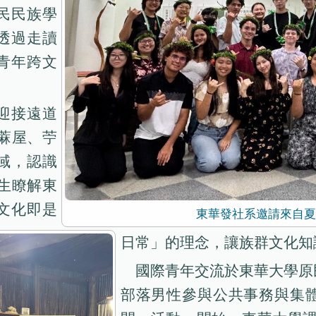
原住民民族學
透過走讀
青年跨文
迎接遠道
竹蔴屋、苧
域，認識
師生瞭解東
文化即是
東華發社系邀請來自夏
日常」的理念，讓族群文化知
國際青年交流於東華大學原民院
部落男性參與公共事務與集