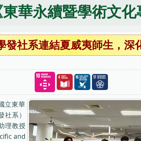
《東華永續暨學術文化
學發社系連結夏威夷師生，深
國立東華
發社系）
助理教授
ic and