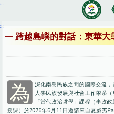
:::
跳
到
主
要
:::
內
跨越島嶼的對話：東華大
容
區
為
深化南島民族之間的國際交流，
大學民族發展與社會工作學系（
「當代政治哲學」課程（李政政
授課）於2026年6月11日邀請來自夏威夷Pacif