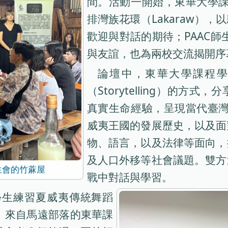
間。活動一開始，東華大學課
排灣族花環（Lakaraw）
歡迎與對話的期待；PAAC師
與友誼，也為兩校交流揭開序
論壇中，東華大學課程
（Storytelling）的
真實生命經驗，呈現當代臺灣
威夷王國的發展歷史，以及面
物、語言，以及法律等面向，
及人口外移等社會議題。雙方
學生會的竹蔴屋
戰中對話與學習。
學生練習夏威夷傳統舞蹈
律；來自馬遠部落的東華課