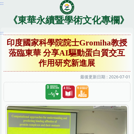
:::
跳
到
主
《東華永續暨學術文化專欄》
要
內
:::
容
印度國家科學院院士Gromiha教授
區
蒞臨東華 分享AI驅動蛋白質交互
作用研究新進展
最後更新日期 :
2026-07-01