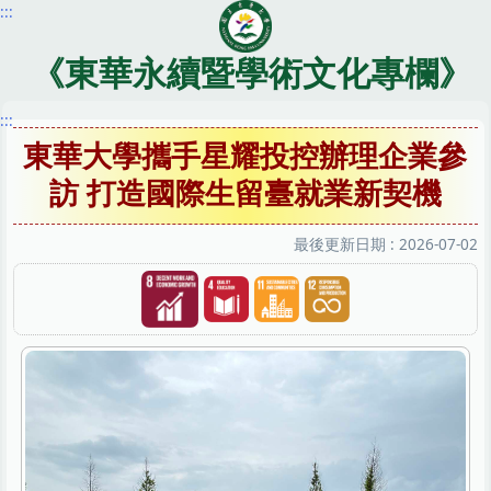
:::
跳
到
主
《東華永續暨學術文化專欄》
要
內
:::
容
東華大學攜手星耀投控辦理企業參
區
訪 打造國際生留臺就業新契機
最後更新日期 :
2026-07-02