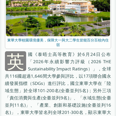
東華大學校園環境優美，保障大一與大二學生皆能百分百校內住
宿
英
國《泰晤士高等教育》於6月24日公布
「2026年永續影響力評級（2026 THE
Sustainability Impact Ratings）」，全球
共116國超過1,646間大學參與評比，以17項聯合國永
續發展指標（SDGs）進行評比，國立東華大學在「陸
域生態」於全球101-200名(全臺並列5名)；另外三項
「責任消費與生產(全臺並列9名)」、「水域生態(全臺
並列11名)」、「產業、創新和基礎設施(全臺並列16
名)」，東華大學皆名列全球201-300名，顯示東華大