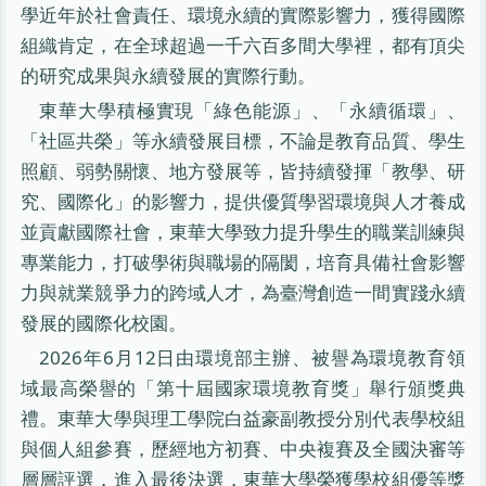
學近年於社會責任、環境永續的實際影響力，獲得國際
組織肯定，在全球超過一千六百多間大學裡，都有頂尖
的研究成果與永續發展的實際行動。
東華大學積極實現「綠色能源」、「永續循環」、
「社區共榮」等永續發展目標，不論是教育品質、學生
照顧、弱勢關懷、地方發展等，皆持續發揮「教學、研
究、國際化」的影響力，提供優質學習環境與人才養成
並貢獻國際社會，東華大學致力提升學生的職業訓練與
專業能力，打破學術與職場的隔閡，培育具備社會影響
力與就業競爭力的跨域人才，為臺灣創造一間實踐永續
發展的國際化校園。
2026年6月12日由環境部主辦、被譽為環境教育領
域最高榮譽的「第十屆國家環境教育獎」舉行頒獎典
禮。東華大學與理工學院白益豪副教授分別代表學校組
與個人組參賽，歷經地方初賽、中央複賽及全國決審等
層層評選，進入最後決選，東華大學榮獲學校組優等獎