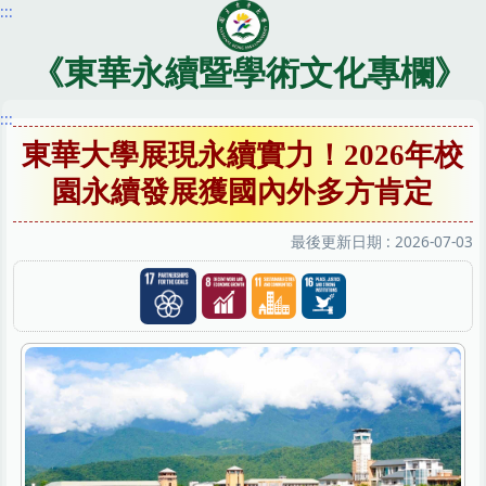
:::
跳
到
主
《東華永續暨學術文化專欄》
要
內
:::
容
東華大學展現永續實力！2026年校
區
園永續發展獲國內外多方肯定
最後更新日期 :
2026-07-03