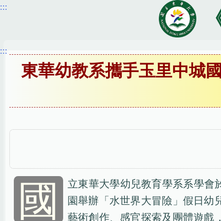
:::
跳
到
主
要
:::
內
東華幼教系攜手玉里中城
容
區
國
立東華大學幼兒教育學系系學會於1
園舉辦「水世界大冒險」假日幼
藝術創作、感官探索及團體遊戲