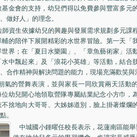
教基金會的支持，幼兒們得以免費參與豐富多元
、做好人」的理念。
位師資生依據幼兒的興趣與發展需求規劃多元課
隊輔的陪伴下展開精彩的水世界冒險。第一天「
洋世界；在「夏日水樂園」、「章魚藝術家」活
「水中飄起來」及「浪花小英雄」等活動，結合
、合作精神與解決問題的能力，現場充滿歡笑與
朝氣的營舞表演，並與家長一同欣賞兩天活動
每位幼兒開心地領取營隊專屬結業紀念小方巾，
依不捨地向大哥哥、大姊姊道別，臉上掛著燦爛
點。
中城國小鍾曜任校長表示，花蓮南區能舉