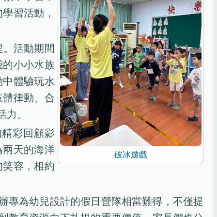
的學習活動，
程。活動期間
我的小小水族
動中體驗玩水
肢體律動、合
活力。
的精彩回顧影
為兩天的海洋
破冰遊戲
的笑容，相約
辦專為幼兒設計的假日營隊相當難得，不僅提