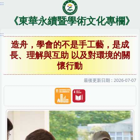
:::
跳
到
主
《東華永續暨學術文化專欄》
要
內
:::
容
造舟，學會的不是手工藝，是成
區
長、理解與互助 以及對環境的關
懷行動
最後更新日期 :
2026-07-07