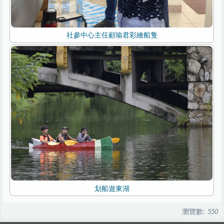
社參中心主任顧瑜君彩繪船隻
划船遊東湖
瀏覽數:
550