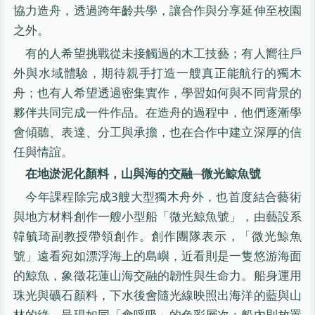
協力造舟，透過跨年齡共學，讓合作與分享延伸至校園
之外。
有的人希望挑戰從未接觸過的木工技藝；有人嚮往戶
外與水域體驗，期待親手打造一艘真正能航行的獨木
舟；也有人希望透過密集實作，學習如何與不同背景的
夥伴共同完成一件作品。在造舟的過程中，他們逐漸學
會傾聽、表達、分工與承擔，也在合作中建立深厚的信
任與情誼。
在地淤泥化顏料，山與海的交融─微光鯨魚號
今年課程除完成3艘大型獨木舟外，也首度結合藝術
與地方材料創作一艘小型船「微光鯨魚號」，由藝設系
韓毓琦副教授帶領創作。創作團隊表示，「微光鯨魚
號」遠看宛如漂浮海上的島嶼，近看則是一隻悠游海面
的鯨魚，象徵花蓮山海交融的韌性與生命力。船身運用
珠光與礦石顏料，下水後會隨光線映照出海洋的藍與山
林的綠，呈現如同「會呼吸」的色彩層次；船內則放置