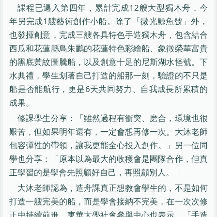
課程已邁入第四年，累計完成12艘大型獨木舟，今
年另完成1艘藝術創作小船。除了「微光鯨魚號」外，
也發揮創意，完成三艘各具特色手造獨木舟，包含結合
西瓜和花蓮縣鳥朱鸝的花蓮特色彩繪船、象徵榮華富貴
的黑底黃紋圖騰船，以及創意十足的尼斯湖水怪號。下
水典禮，學生划著自己打造的船那一刻，驗證的不只是
船是否能航行，更是6天共同努力、自我成長所累積的
成果。
修課學生分享：「雖然過程有衝突、磨合，環境也很
艱苦，但如果明年還有，一定會想再修一次。大沐老師
包容彈性的帶領，讓我更能全心投入創作。」另一位同
學也分享：「原本以為最大的收穫會是團隊合作，但真
正學習的是學會先照顧好自己，再照顧別人。」
大沐老師認為，造舟課真正想教會學生的，不是如何
打造一艘完美的船，而是學會接納不完美，在一次次修
正中持續前進。東華大學社會參與中心也表示，「手造