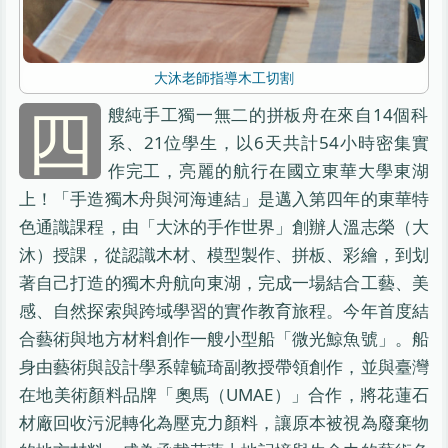
大沐老師指導木工切割
四
艘純手工獨一無二的拼板舟在來自14個科
系、21位學生，以6天共計54小時密集實
作完工，亮麗的航行在國立東華大學東湖
上！「手造獨木舟與河海連結」是邁入第四年的東華特
色通識課程，由「大沐的手作世界」創辦人溫志榮（大
沐）授課，從認識木材、模型製作、拼板、彩繪，到划
著自己打造的獨木舟航向東湖，完成一場結合工藝、美
感、自然探索與跨域學習的實作教育旅程。今年首度結
合藝術與地方材料創作一艘小型船「微光鯨魚號」。船
身由藝術與設計學系韓毓琦副教授帶領創作，並與臺灣
在地美術顏料品牌「奧馬（UMAE）」合作，將花蓮石
材廠回收污泥轉化為壓克力顏料，讓原本被視為廢棄物