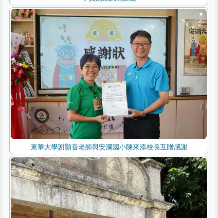
東華大學謝顥音老師與安瀾國小陳來添校長互贈感謝