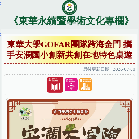
:::
跳
到
主
《東華永續暨學術文化專欄》
要
內
:::
容
東華大學GOFAR團隊跨海金門 攜
區
手安瀾國小創新共創在地特色桌遊
最後更新日期 :
2026-07-08