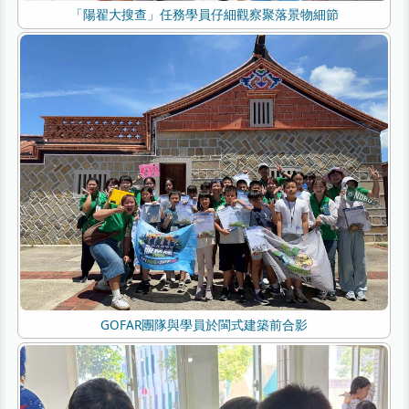
「陽翟大搜查」任務學員仔細觀察聚落景物細節
GOFAR團隊與學員於閩式建築前合影