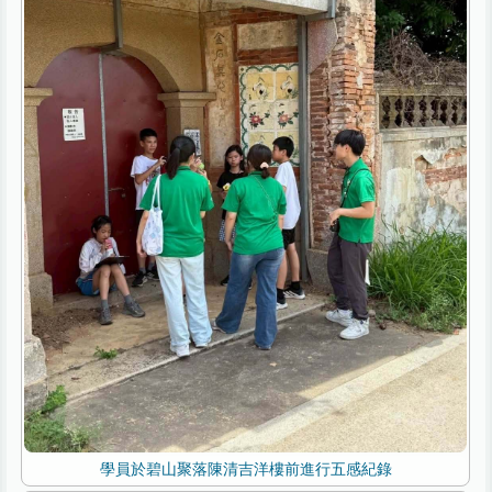
學員於碧山聚落陳清吉洋樓前進行五感紀錄