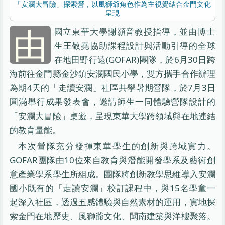
「安瀾大冒險」探索營，以風獅爺角色作為主視覺結合金門文化
呈現
由
國立東華大學謝顥音教授指導，並由博士
生王敬堯協助課程設計與活動引導的全球
在地田野行遠(GOFAR)團隊，於6月30日跨
海前往金門縣金沙鎮安瀾國民小學，雙方攜手合作辦理
為期4天的「走讀安瀾」社區共學暑期營隊，於7月3日
圓滿舉行成果發表會，邀請師生一同體驗營隊設計的
「安瀾大冒險」桌遊，呈現東華大學跨領域與在地連結
的教育量能。
本次營隊充分發揮東華學生的創新與跨域實力。
GOFAR團隊由10位來自教育與潛能開發學系及藝術創
意產業學系學生所組成。團隊將創新教學思維導入安瀾
國小既有的「走讀安瀾」校訂課程中，與15名學童一
起深入社區，透過五感體驗與自然素材的運用，實地探
索金門在地歷史、風獅爺文化、閩南建築與洋樓聚落。