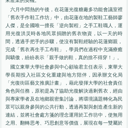
來產業的契機。
六月中悶熱的午後，在花蓮光復糖廠多功能會議室裡
「舊衣手作鞋工作坊」中，由花蓮在地的製鞋工藝師廖
人傑，是全國唯一擅長「逆向製程」之手工鞋職人，運
用光復洪災時各地民眾捐贈的舊衣物資，以一天的時
間，透過手把手的步驟，使沒有製鞋經驗的花蓮鄉親，
完成「舊衣再生手工布鞋」，學員們在過程中充滿療癒
與驕傲，紛紛表示「親手做的鞋，真的捨不得穿！」。
國立東華大學社會參與中心顧瑜君主任表示，東華大
學長期投入社區文化重建與地方陪伴，因承辦文化局
「光復街區藝文推廣計畫」，藉此發揮大學的社會責任
角色與任務，原初是為了協助光復解決過剩舊衣，經由
與專家學者及在地鄉親密集討論，將環境議題轉化為民
眾可以親身參與的公共行動，透過再製與創造產生新的
連結，並將社會處方箋的理念運用於工作坊中，使無用
之用、翻轉思考、巧思創意等價值，展現在每一雙屬於