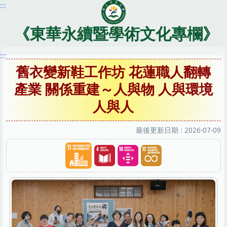
:::
跳
到
主
《東華永續暨學術文化專欄》
要
內
:::
容
舊衣變新鞋工作坊 花蓮職人翻轉
區
產業 關係重建～人與物 人與環境
人與人
最後更新日期 :
2026-07-09