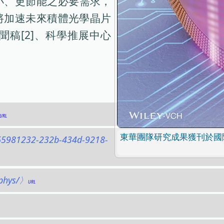
小、更節能之必要需求，
將加速未來積體光學晶片
稿[2]、科學推展中心
東華團隊研究成果獲刊於國際頂尖
/65981232-232b-434d-9218-
-phys/〉