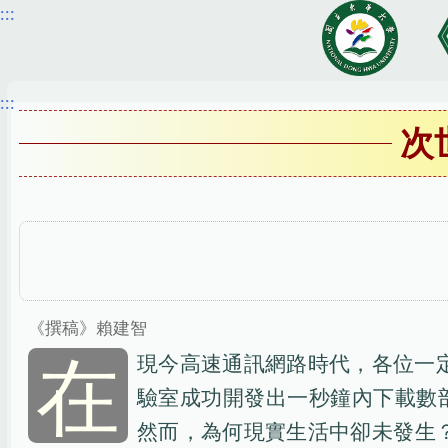
:::
跳
到
主
要
:::
內
次
容
區
《撰稿》賴建智
在
現今高速通訊網路時代，各位一
驗室成功開發出一秒鐘內下載數部
然而，為何現實生活中卻未發生