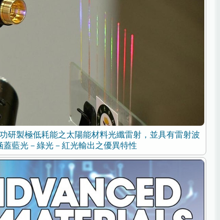
功研製極低耗能之太陽能材料光纖雷射，並具有雷射波
涵蓋藍光－綠光－紅光輸出之優異特性