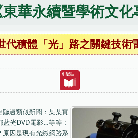
《東華永續暨學術文化
世代積體「光」路之關鍵技術
定聽過類似新聞：某某實
藍光DVD電影…等等；
？原因是現有光纖網路系