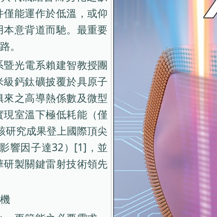
件僅能運作於低溫，或仰
用本意背道而馳。最重要
路。
系暨光電系賴建智教授團
米級鈣鈦礦披覆於具原子
俱來之高導熱係數及微型
實現室溫下極低耗能（僅
。該研究成果登上國際頂尖
）（影響因子達32）[1]，並
華研製關鍵雷射技術領先
機