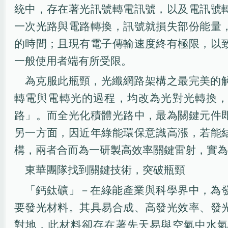
統中，存在著光訊號轉電訊號，以及電訊號
一次光路與電路轉換，訊號就損失部份能量
的時間；且現有電子傳輸速度終有極限，以
一般使用者端有所受限。
為克服此瓶頸，光纖網路架構之最完美的
轉電與電轉光的過程，均改為光對光轉換
路」。而全光化積體光路中，最為關鍵元件
另一方面，因近年綠能環保意識高漲，若能
構，兩者合而為一研製高效率關鍵雷射，實為
東華團隊找到關鍵技術，突破瓶頸
「鈣鈦礦」－在綠能產業與科學界中，為
要發光材料。其具易合成、高發光效率、發
對地，此材料卻存在著先天易與空氣中水