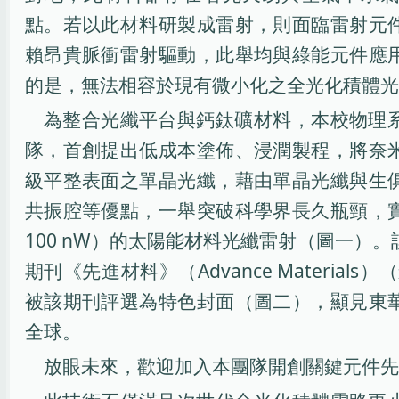
點。若以此材料研製成雷射，則面臨雷射元
賴昂貴脈衝雷射驅動，此舉均與綠能元件應
的是，無法相容於現有微小化之全光化積體光
為整合光纖平台與鈣鈦礦材料，本校物理
隊，首創提出低成本塗佈、浸潤製程，將奈
級平整表面之單晶光纖，藉由單晶光纖與生
共振腔等優點，一舉突破科學界長久瓶頸，
100 nW）的太陽能材料光纖雷射（圖一）
期刊《先進材料》（Advance Materials
被該期刊評選為特色封面（圖二），顯見東
全球。
放眼未來，歡迎加入本團隊開創關鍵元件先