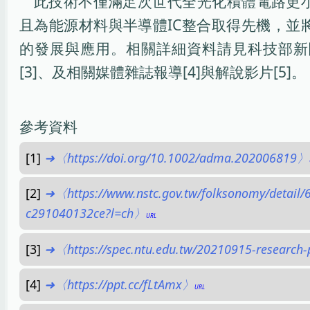
此技術不僅滿足次世代全光化積體電路更
且為能源材料與半導體IC整合取得先機，並
的發展與應用。相關詳細資料請見科技部新聞
[3]、及相關媒體雜誌報導[4]與解說影片[5]。
參考資料
[1]
➜〈https://doi.org/10.1002/adma.202006819〉
[2]
➜〈https://www.nstc.gov.tw/folksonomy/detail
c291040132ce?l=ch〉
[3]
➜〈https://spec.ntu.edu.tw/20210915-research
[4]
➜〈https://ppt.cc/fLtAmx〉