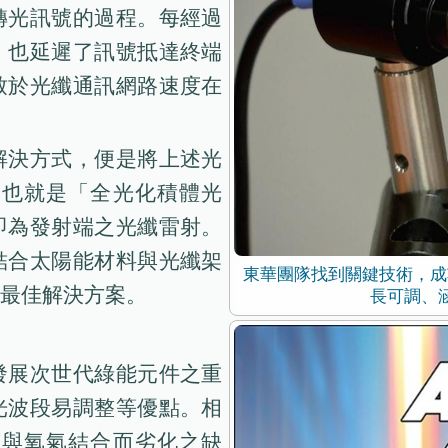
轉光訊號的過程。每經過
，也延遲了訊號抵達終端
致於光纖通訊網路速度在
解決方式，便是將上述光
，也就是「全光化積體光
即為發射端之光纖雷射。
結合太陽能材料與光纖架
東華團隊找到關鍵技術，成
最佳解決方案。
長可調、
發展次世代綠能元件之重
光波段易調整等優點。相
氣與氧氣結合而劣化之缺