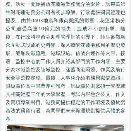
務。活動一開始播放花蓮港業務簡介的影片，讓東華師
生對花蓮港務分公司有初步瞭解。行政處張國賢經理也
提及，由於0403地震和康芮颱風的影響，花蓮港務分
公司遭受高達10億元的損失，造成不小的衝擊。隨
後，在行政科林彥芬助理管理師的引導下，師生參觀融
合互動式設施的史料館，深入瞭解花蓮港務局的歷史發
展、船舶裝載流程、港埠設施、信號台運作等內容。接
著，監控中心的工作人員介紹其部門的工作內容，主要
分為水域監控及陸域監控，涵蓋商港環境、作業及航行
安全等監控範疇。最後，人事科介紹港務局職缺資訊：
員級職位高中畢業即可報考，師級職位則需碩士學歷或
具相關經歷三年的大學學歷，考試內容包含公文、作文
及兩項專業科目。港務局提供穩定的工作環境及優於勞
基法的薪資待遇，為同學們未來職涯規劃提供具體的參
考。