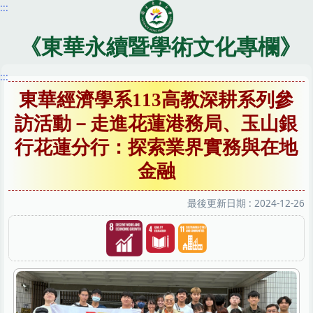
:::
跳
到
主
《東華永續暨學術文化專欄》
要
內
:::
容
東華經濟學系113高教深耕系列參
區
訪活動－走進花蓮港務局、玉山銀
行花蓮分行：探索業界實務與在地
金融
最後更新日期 :
2024-12-26