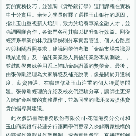
要的實務技巧，並強調《貨幣銀行學》這門課程在實務
中十分實用。余恆之學長解釋了選擇玉山銀行的原因，
指出玉山重視新人培訓，致力於培養專業金融人才，並
強調團隊合作，各部門各司其職以提升銀行效益。剛從
經濟系畢業的林欣誼學姊則分享實習管道、個人心路歷
程與相關證照要求，建議同學們考取「金融市場常識與
職業道德」及「信託業業務人員信託業務專業測驗」，
並鼓勵學弟妹善用系上補助金融證照的獎學金。最後，
由張偉剛經理為大家解惑及補充說明，像是關於升遷制
度、薪資待遇、在職進修及玉山注重的個人特質等問
題。張偉剛經理的介紹及校友們經驗分享，讓師生更深
入瞭解金融業的實務運作，並為同學的職涯探索提供寶
貴的指導與建議。
此次參訪臺灣港務股份有限公司-花蓮港務分公司和
玉山商業銀行花蓮分行讓同學們更深入瞭解兩家機構的
內部運作流程及作業機制，透過實地參訪，直接瞭解到