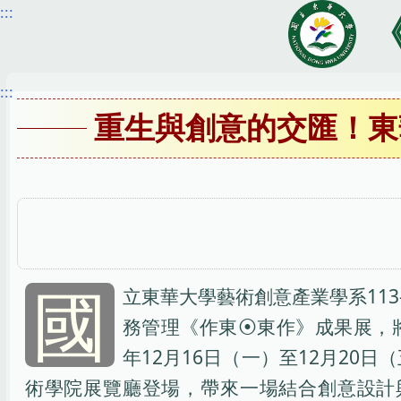
:::
跳
到
主
要
:::
內
重生與創意的交匯！東
容
區
國
立東華大學藝術創意產業學系113
務管理《作東⦿東作》成果展，將
年12月16日（一）至12月20日
術學院展覽廳登場，帶來一場結合創意設計