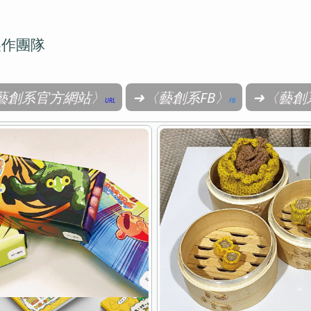
製作團隊
藝創系官方網站〉
➜〈藝創系FB〉
➜〈藝創