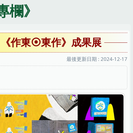
專欄》
－《作東⦿東作》成果展
最後更新日期 :
2024-12-17