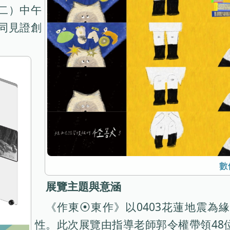
（二）中午
一同見證創
數
展覽主題與意涵
《作東⦿東作》以0403花蓮地震為
性。此次展覽由指導老師郭令權帶領48