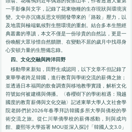
頭翁、花嘴鴨到近年偶遇的長鬃山羊，作者透過大量第
一手影像與文字，記錄了花東物種的生存現狀與環境演
變。文中亦沉痛反思文明開發帶來的「路殺」壓力，以
及地震與極端氣候對生態環境的重創。結合多本生態經
典叢書的導讀，本文不僅是一份珍貴的自然誌，更是一
份喚醒大眾珍惜自然饋贈、在變動不居的歲月中找尋身
心安頓力量的生態備忘錄。
四、文化交融與跨洋田野
移動帶來新知，田野生成認同，以下文章不但記錄了
東華學者跨足韓國，進行教育與學術交流的薪傳之旅；
並透過日本福岡的飲食調查與移地教學實踐，解析文化
符號如何被建構與傳播。〈春櫻樹下的學術相遇：飛越
國度的教育薪傳與文化交融〉記述東華大學人文社會學
院老師們於2026年春季拜訪韓國多所大學與僑校的學
術交流之旅。從仁川華僑學校的薪傳感動，到與成均
館、慶熙等大學簽署 MOU並深入探討「韓國人文3.0」