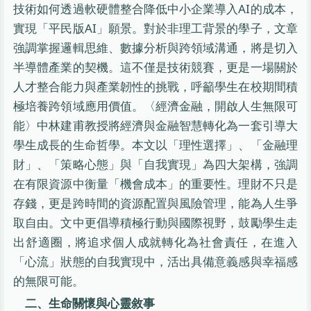
技術如何透過軟硬體整合降低中小企業導入AI的成本，
實現「平民版AI」願景。對於非理工背景的學子，文章
強調掌握邏輯思維、數據分析與跨領域溝通，將是切入
半導體產業的契機。這不僅是技術競賽，更是一場關於
人才整合能力與產業韌性的挑戰，呼籲學生在校期間積
極培養跨領域應用價值。〈經濟金融，開啟人生無限可
能〉中林建甫教授將經濟與金融智慧轉化為一套引導大
學生成長的生命哲學。本文以「理性選擇」、「金融理
財」、「策略心態」與「自我實現」為四大架構，強調
在有限資源中衡量「機會成本」的重要性。理財不只是
存錢，更是跨時間的資源配置與風險管理，能為人生爭
取自由。文中更倡導積極行動與國際視野，鼓勵學生走
出舒適圈，將追求個人成就轉化為社會責任，在進入
「心流」狀態的自我實現中，活出具備意義感與幸福感
的無限可能。
二、生命關懷與心靈敘事