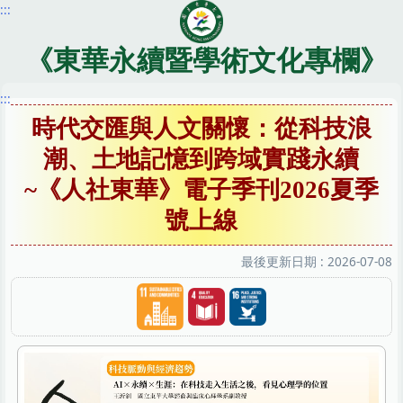
:::
跳
到
主
《東華永續暨學術文化專欄》
要
內
:::
容
時代交匯與人文關懷：從科技浪
區
潮、土地記憶到跨域實踐永續
~《人社東華》電子季刊2026夏季
號上線
最後更新日期 :
2026-07-08