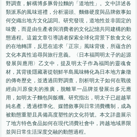
野調查，解構博多豚骨拉麵的「道地性」。文中詳述各
類派系的風味巡禮，分析湯頭、麵條硬度與品牌敘事如
何交織出地方文化認同。研究發現，道地性並非固定的
味覺，而是由生產者與消費者的文化記憶共同建構的動
態過程。這篇文章引導讀者探索全球化背景下飲食文化
的在地轉譯，反思在追求「正宗」風味背後，所蘊含的
文化本真性追尋與旅行意義。〈日本福岡明太子的起源
發展與應用〉乙文中，提及明太子作為福岡的靈魂食
材，其背後隱藏著從朝鮮半島風味轉化為日本地方象徵
的傳奇歷史，並透過田野調查，剖析明太子如何在戰後
經由川原俊夫的推廣，脫離單一品牌並發展出多元應
用，如明太子麵包與飯糰。研究指出，明太子已超越單
純名產，透過標準化、媒體敘事與日常消費機制，成為
被動態重塑且具備高度塑性的文化符號。本文詳盡展示
了地方特色食品如何在現代消費社會中，跨越地域界限
並與日常生活深度交融的動態過程。