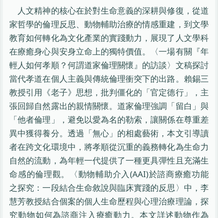
人文精神的核心在於對生命意義的深耕與修復，從道
家哲學的倫理反思、動物輔助治療的情感重建，到文學
教育如何轉化為文化產業的實踐動力，展現了人文學科
在療癒身心與安身立命上的獨特價值。〈一場有關『年
輕人如何孝順？何謂道家倫理關懷』的訪談〉文稿探討
當代孝道在個人主義與傳統倫理衝突下的出路。賴錫三
教授引用《老子》思想，批判僵化的「官定德行」，主
張回歸自然露出的親情關懷。道家倫理強調「留白」與
「他者倫理」，避免以愛為名的勒索，讓關係在尊重差
異中獲得養分。透過「無心」的相處藝術，本文引導讀
者在跨文化環境中，將孝順從沉重的義務轉化為生命力
自然的流動，為年輕一代提供了一種更具彈性且充滿生
命感的倫理觀。〈動物輔助介入(AAI)於諮商療癒功能
之探究：一段結合生命敘說與臨床實踐的反思〉中，李
慧芳教授結合個案的個人生命歷程與心理治療理論，探
究動物如何為諮商注入療癒動力。本文詳述動物作為