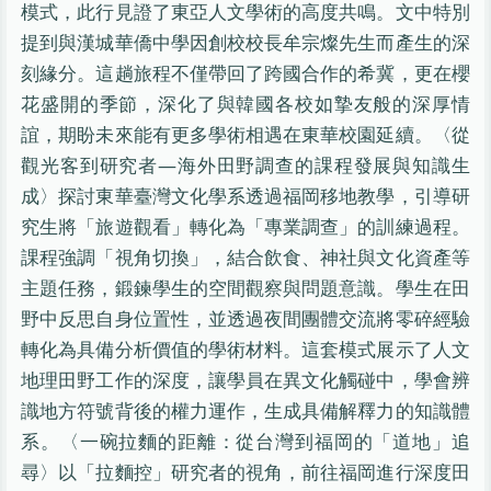
模式，此行見證了東亞人文學術的高度共鳴。文中特別
提到與漢城華僑中學因創校校長牟宗燦先生而產生的深
刻緣分。這趟旅程不僅帶回了跨國合作的希冀，更在櫻
花盛開的季節，深化了與韓國各校如摯友般的深厚情
誼，期盼未來能有更多學術相遇在東華校園延續。〈從
觀光客到研究者—海外田野調查的課程發展與知識生
成〉探討東華臺灣文化學系透過福岡移地教學，引導研
究生將「旅遊觀看」轉化為「專業調查」的訓練過程。
課程強調「視角切換」，結合飲食、神社與文化資產等
主題任務，鍛鍊學生的空間觀察與問題意識。學生在田
野中反思自身位置性，並透過夜間團體交流將零碎經驗
轉化為具備分析價值的學術材料。這套模式展示了人文
地理田野工作的深度，讓學員在異文化觸碰中，學會辨
識地方符號背後的權力運作，生成具備解釋力的知識體
系。〈一碗拉麵的距離：從台灣到福岡的「道地」追
尋〉以「拉麵控」研究者的視角，前往福岡進行深度田