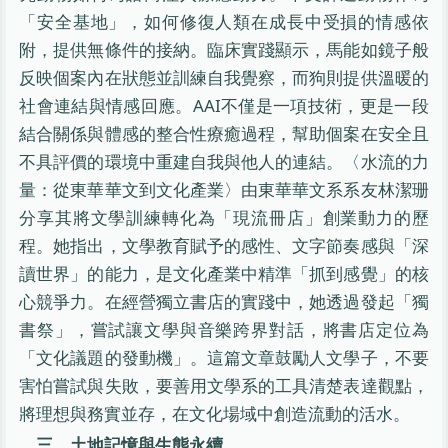
「安全基地」，如何修復人類在成長中受損的情感依
附，提供無條件的接納。臨床實踐顯示，馬能如鏡子般
反映個案內在狀態並訓練自我覺察，而狗則提供溫暖的
社會連結與情感回應。AAI不僅是一項技術，更是一段
結合關係與體感的整合性療癒過程，幫助個案在安全且
不具評價的環境中重建自我與他人的連結。〈水流的力
量：從東華華文到文化產業〉由東華華文系系友林潔珊
分享其將文學訓練轉化為「現流冊店」創業動力的歷
程。她指出，文學教育賦予的感性、文字節奏感與「深
讀世界」的能力，是文化產業中精準「抓到感覺」的核
心競爭力。在經營獨立書店的實踐中，她透過發起「獨
書祭」，嘗試讓文學與音樂跨界對話，將書店定位為
「文化議題的發動機」。這篇文章鼓勵人文學子，不要
害怕嘗試與失敗，要善用文學系的工具清楚表達觀點，
將理想與務實並存，在文化場域中創造流動的活水。
三、土地記憶與生態永續