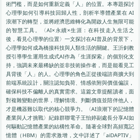
術門檻，而是如何重新定義「人」的位置。本專題探討
心理學如何引導科技回歸人性，剖析半導體產業在 AI
浪潮下的轉型，並將經濟思維轉化為開啟人生無限可能
的智慧工具。〈AI×永續×生涯：在科技走入生活之
後，看見心理學的位置〉一文探討在AI普及的背景下，
心理學如何成為橋接科技與人類生活的關鍵。王沂釗教
授引導學生運用生成式AI作為「生涯探索」的個別化支
持，強調未來最稀缺的並非技術操作者，而是能看見工
具背後「人」的人。心理學的角色正從後端諮商擴大到
前端系統設計，關注認知負荷、情感依附與價值偏誤，
確保科技不偏離人的真實需求。這篇文章提醒讀者，面
對複雜變動的世界，理解情境、判斷價值並陪伴他人，
才是機器難以取代的核心競爭力。〈AI浪潮下的記憶體
產業與人才挑戰〉紀錄群聯電子王怡婷副處長分享AI如
何驅動記憶體產業的結構性革命。隨著全球對高頻寬記
憶體（HBM）的需求激增，文中詳述了「aiDAPTIV」