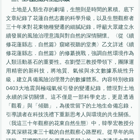
土地是人類生存的劇場，生態則是時間的累積。底下
文章紀錄了花蓮自然志書的科學升級，以及生態觀察者
三十年來對花東物種變遷的細膩紀錄，呼籲大眾建立永
續發展的風險治理意識與對自然的深情關懷。〈從《續
修花蓮縣志．自然篇》窺睹視聽的堂奧〉乙文詳述《續
修花蓮縣志．自然篇》的修纂挑戰，強調自然環境作為
人類活動基石的重要性。在劉瑩三教授帶領下，團隊運
用精密的新科技，將地質、氣候與水文數據系統性升
級，建立具備風險治理潛力的數據體系。內容特別收錄
0403大地震與極端氣候引發的變遷紀錄，體現對土地
永續的深切關懷。這不僅是一部科學史志，更是透過
「觀看」與「傾聽」，為後世留下的土地生命備忘錄，
引導讀者在科技洗禮下重新思考人與環境的共生關係。
〈我這三十年觀察的花東自然生態〉中，韓學宏教授分
享其深耕花東三十載的自然觀察心路歷程。從早年的烏