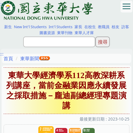
:::
跳
到
主
要
新生
New Int'l Students
Int'l Students
家長
在校生
教職員
校友
訪客
內
圖書資源
東華刊物
東華人才庫
容
區
:::
首頁
東華新聞
東華大學經濟學系112高教深耕系
列講座，當前金融業因應永續發展
之採取措施－龐迪副總經理專題演
講
最後更新日期 :
2023-10-25