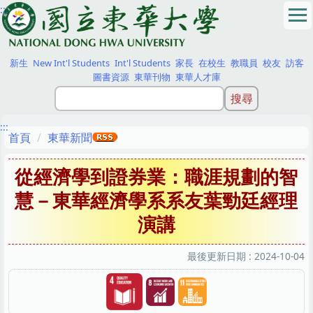
:::
跳
到
主
要
新生
New Int'l Students
Int'l Students
家長
在校生
教職員
校友
訪客
內
圖書資源
東華刊物
東華人才庫
容
區
:::
首頁
東華新聞
從經濟學到證券業：職涯規劃的智
慧－東華經濟學系系友葉勁廷經理
演講
最後更新日期 :
2024-10-04