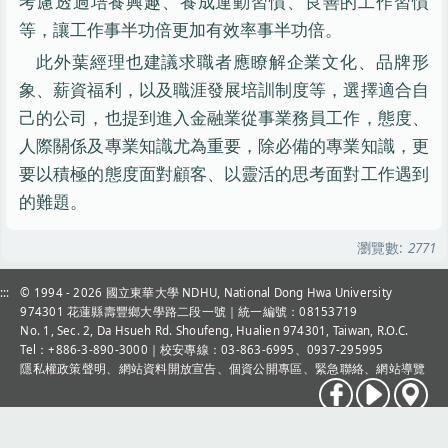
考慮透過培養興趣、養成運動習慣、良善的工作習慣
等，讓工作事半功倍更加有效率事半功倍。
此外葉經理也建議求職者應瞭解企業文化、品牌形
象、薪資福利，以及職涯發展培訓制度等，選擇適合自
己的公司，也提到進入金融業從事業務員工作，態度、
人際關係及專業知識尤為重要，除必備的專業知識，更
要以積極的態度面對顧客、以靈活的思考面對工作遇到
的難題。
瀏覽數:
2771
:::
© 1994 - 2026
國立東華大學 NDHU, National Dong Hwa University
974301 花蓮縣壽豐鄉大學路二段一號｜統一編號：08153719
No. 1, Sec. 2, Da Hsueh Rd. Shoufeng, Hualien 974301, Taiwan, R.O.C.
Tel：+886-3-890-3000
｜校安專線：03-863-6995、0937-295995
隱私權政策聲明
、
網站資料開放宣告
、
個資公開專區
、
緊急聯絡
、
網站導覽
現無示警