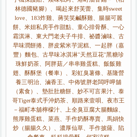
林德國豬腳）、喝起來舒芙蕾、集時sweet
love、183炸雞、蔣笑笑鹹酥雞、腸腸可麗
餅、米妞私房手作甜點、童心排骨酥、一心
霜淇淋、東大門老夫子牛排、祕醬滷味、古
早味潤餅捲、胖皮紫米芋泥糕、一起胖（嘉
豐）麵包、古早味冰淇淋"天然豆花"黑糖珍
珠鮮奶茶、阿胖菇／串串雞蛋糕、飯飯雞
翅、酥酥堡（餐車）、彩虹臭薯條、基隆營
養三明治、滷香王、中佈號胖老闆呼呷舖
（素食）、墊肚肚糖餅、妙不可言果汁、泰
哥Tiger泰式手沖奶茶、順路來壹唄、夜市王
－福町本舖檸檬汁、上全臭豆腐大腸麵線、
熊厚雞蛋糕、菜燕、手作奶酥專賣、馬娟快
炒（腸腸久久）、濃厚仙草、手作披薩、陷