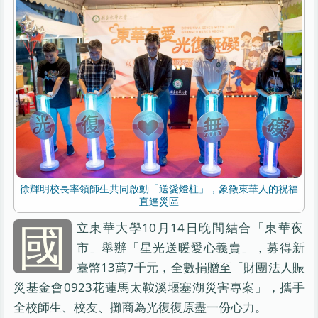
徐輝明校長率領師生共同啟動「送愛燈柱」，象徵東華人的祝福
直達災區
國
立東華大學10月14日晚間結合「東華夜
市」舉辦「星光送暖愛心義賣」，募得新
臺幣13萬7千元，全數捐贈至「財團法人賑
災基金會0923花蓮馬太鞍溪堰塞湖災害專案」，攜手
全校師生、校友、攤商為光復復原盡一份心力。