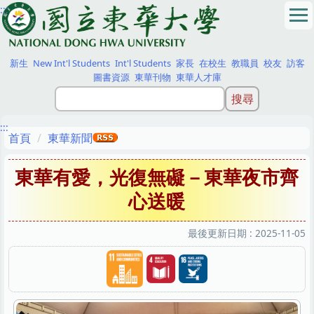
:::
跳
到
主
要
新生
New Int'l Students
Int'l Students
家長
在校生
教職員
校友
訪客
內
圖書資源
東華刊物
東華人才庫
容
區
:::
首頁
東華新聞
東華有愛，光復無礙－東華夜市齊
心送暖
最後更新日期 :
2025-11-05