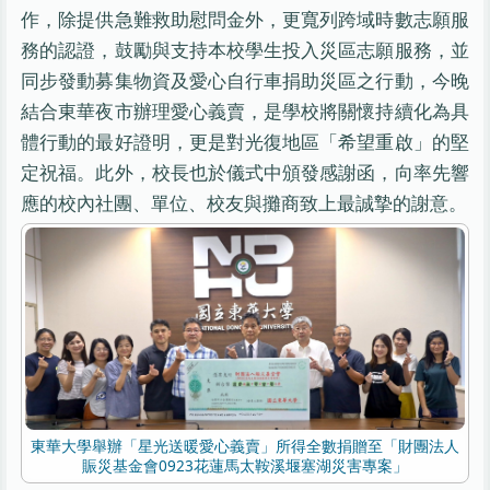
作，除提供急難救助慰問金外，更寬列跨域時數志願服
務的認證，鼓勵與支持本校學生投入災區志願服務，並
同步發動募集物資及愛心自行車捐助災區之行動，今晚
結合東華夜市辦理愛心義賣，是學校將關懷持續化為具
體行動的最好證明，更是對光復地區「希望重啟」的堅
定祝福。此外，校長也於儀式中頒發感謝函，向率先響
應的校內社團、單位、校友與攤商致上最誠摯的謝意。
東華大學舉辦「星光送暖愛心義賣」所得全數捐贈至「財團法人
賑災基金會0923花蓮馬太鞍溪堰塞湖災害專案」