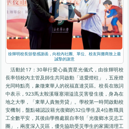
徐輝明校長頒發感謝函，向校內社團、單位、校友與攤商致上最
誠摯的謝意
活動於17：30舉行愛心義賣星光儀式，由徐輝明校
長率領校內主管及師生共同啟動「送愛燈柱」，五座燈
光同時點亮，象徵東華人的祝福直達災區。校長在致詞
中表示，923馬太鞍溪堰塞湖溢流災害發生後，身為在
地之大學，「東華人責無旁貸」。學校第一時間啟動校
安機制，盤點確認設籍光復鄉的32位學生及4位教職員
工全數平安，其後由學務處親自率領「光復鄉水災志工
團」，兩度深入災區，優先協助受災學生的家園清理工