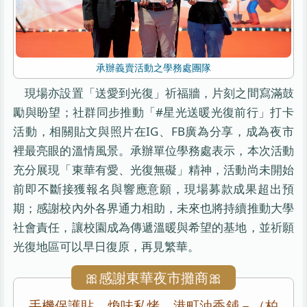
承辦義賣活動之學務處團隊
現場亦設置「送愛到光復」祈福牆，片刻之間寫滿鼓
勵與盼望；社群同步推動「#星光送暖光復前行」打卡
活動，相關貼文與照片在IG、FB廣為分享，成為夜市
裡最亮眼的溫情風景。承辦單位學務處表示，本次活動
充分展現「東華有愛、光復無礙」精神，活動尚未開始
前即不斷接獲報名與響應意願，現場募款成果超出預
期；感謝校內外各界通力相助，未來也將持續推動大學
社會責任，讓校園成為傳遞溫暖與希望的基地，並祈願
光復地區可以早日復原，再見繁華。
🎀感謝東華夜市攤商🎀
手機保護貼、煥味私烤、港町油香鋪－（柏