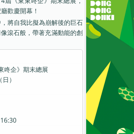
14屆《東東咚企》期末總展，
展覽廳歡慶開幕！
中，將自我比擬為崩解後的巨石
們像滾石般，帶著充滿動能的創
東咚企》期末總展
日（日）
6:30