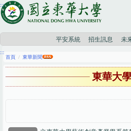
:::
跳
到
主
要
內
平安系統
招生訊息
未
容
:::
區
首頁
東華新聞
東華大