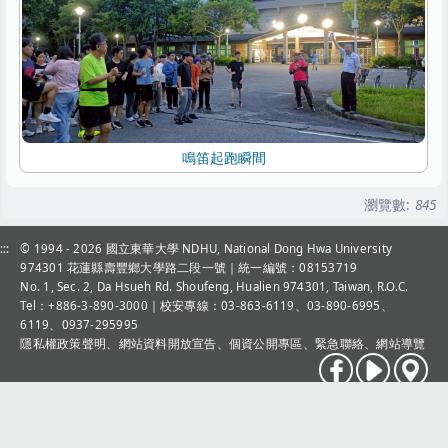
鳴笛起跑瞬間
瀏覽數:
845
:::
© 1994 - 2026
國立東華大學 NDHU, National Dong Hwa University
974301 花蓮縣壽豐鄉大學路二段一號｜統一編號：08153719
No. 1, Sec. 2, Da Hsueh Rd. Shoufeng, Hualien 974301, Taiwan, R.O.C.
Tel：+886-3-890-3000
｜校安專線：03-863-6119、03-890-6995、
6119、0937-295995
隱私權政策聲明
、
網站資料開放宣告
、
個資公開專區
、
緊急聯絡
、
網站導覽
現無示警
現在沒有示警。
more...
2026-08-06, 09:35│更新