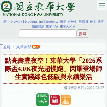
:::
跳
到
主
要
新生
New Int'l Students
Int'l Students
家長
在校生
教職員
校友
訪客
內
圖書資源
東華刊物
東華人才庫
容
區
:::
首頁
東華新聞
點亮壽豐夜空！東華大學「2026系
際盃4.0K夜光超慢跑」閃耀登場師
生實踐綠色低碳與永續樂活
最後更新日期 :
2026-05-27