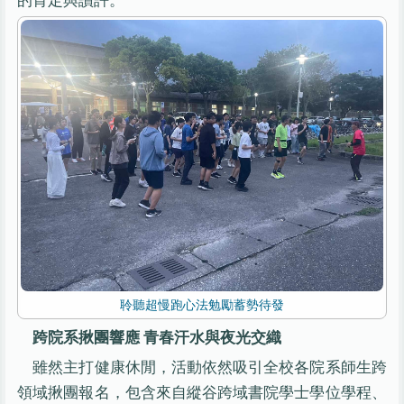
聆聽超慢跑心法勉勵蓄勢待發
跨院系揪團響應 青春汗水與夜光交織
雖然主打健康休閒，活動依然吸引全校各院系師生跨
領域揪團報名，包含來自縱谷跨域書院學士學位學程、