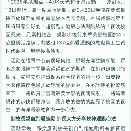
「2026年系際盃—4.0K夜光超慢跑活動」，原訂5月
13日舉行，雖一度因雨延期，於5月20日晚間在萬眾期
待下於風景如畫的壽豐校區閃亮登場。本屆賽事是第五
屆將風靡全球的「超慢跑」健康心法與酷炫的「夜晚校
園風光」元素相結合，規劃出繞行東華美麗校園的4.0
公里樂活路線，共吸引137位熱愛運動的教職員工生跨
世代參與，展現極高熱度。
活動在體育中心前廣場集結，現場充滿歡樂朝氣，眾
多跑友眼神中閃爍著躍躍欲試的期待，在起跑線前引領
期盼，渴望立刻踏出探索夜晚校園的第一步。出發後，
大家伴隨夜色漫步於靜謐的校園中，在不計時的輕鬆氛
圍下，一邊欣賞全臺灣最美大學的夜間風景，一邊隨著
規律的步伐舒壓身心，讓奔放的熱情的點亮了校園的夜
空。的海洋環境教育盡一份心力。
副校長親自到場勉勵 師長大方分享規律運動心法
活動當晚，張文彥副校長親自到場勉勵所有參賽選