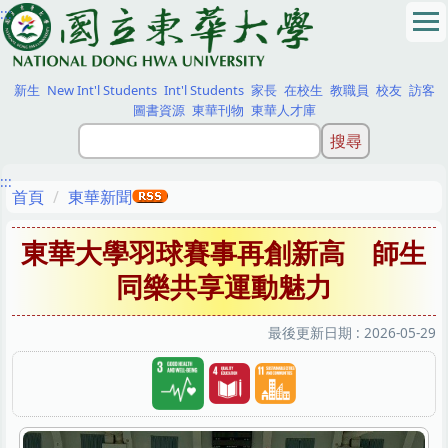
:::
跳
到
主
要
新生
New Int'l Students
Int'l Students
家長
在校生
教職員
校友
訪客
內
圖書資源
東華刊物
東華人才庫
容
區
:::
首頁
東華新聞
東華大學羽球賽事再創新高 師生
同樂共享運動魅力
最後更新日期 :
2026-05-29