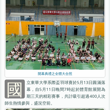
開幕典禮之全體大合照
國
立東華大學系際盃羽球賽於5月13日圓滿落
幕，自5月11日晚間7時起於體育館展開為
期三天的精彩賽事，共計吸引超過400人次
師生熱情參與，盛況空前。