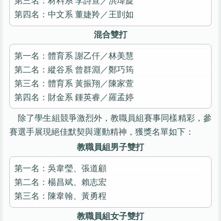
第三名：材料系 李詩宣／洪瑋旋
第四名：中文系 董婕羚／王剴如
混合雙打
第一名：體育系 謝乙仟／林美慧
第二名：縱谷系 曾群淵／鄭巧筠
第三名：體育系 黃振翔／陳家萱
第四名：財金系 鍾英睿／羅孟婷
除了學生組競爭激烈外，教職員組賽事同樣精彩，參
賽選手展現絕佳默契與運動精神，獲獎名單如下：
教職員組男子雙打
第一名：吳韋瑩、張道顧
第二名：楊昌斌、賴志宏
第三名：陳韋翰、黃勇程
教職員組女子雙打