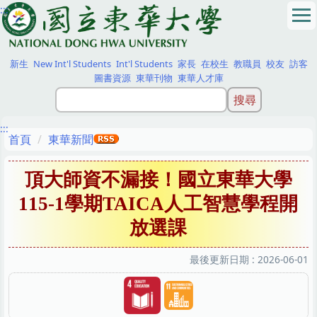
:::
跳
到
主
要
新生
New Int'l Students
Int'l Students
家長
在校生
教職員
校友
訪客
內
圖書資源
東華刊物
東華人才庫
容
區
:::
首頁
東華新聞
頂大師資不漏接！國立東華大學
115-1學期TAICA人工智慧學程開
放選課
最後更新日期 :
2026-06-01