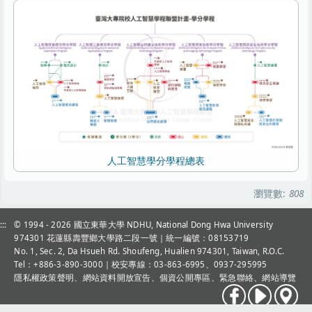
人工智慧學分學程總表
瀏覽數:
808
:::
© 1994 - 2026
國立東華大學 NDHU, National Dong Hwa University
974301 花蓮縣壽豐鄉大學路二段一號｜統一編號：08153719
No. 1, Sec. 2, Da Hsueh Rd. Shoufeng, Hualien 974301, Taiwan, R.O.C.
Tel：+886-3-890-3000
｜校安專線：03-863-6995、0937-295995
隱私權政策聲明
、
網站資料開放宣告
、
個資公開專區
、
緊急聯絡
、
網站導覽