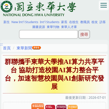
:::
跳
到
主
要
新生
New Int'l Students
Int'l Students
家長
在校生
教職員
校友
訪客
內
圖書資源
東華刊物
東華人才庫
容
區
:::
首頁
東華新聞
群聯攜手東華大學推AI算力共享平
台 協助打造校園AI算力整合平
台，加速智慧校園與AI創新研究發
展
最後更新日期 :
2026-07-01