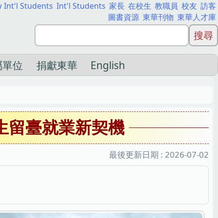
 Int'l Students
Int'l Students
家長
在校生
教職員
校友
訪客
圖書資源
東華刊物
東華人才庫
屬單位
捐獻東華
English
生留臺就業新契機
最後更新日期 :
2026-07-02