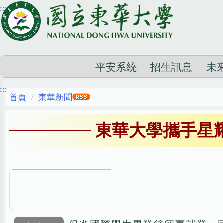
:::
跳
到
主
要
內
平安系統
招生訊息
未
容
:::
區
首頁
東華新聞
東華大學攜手星