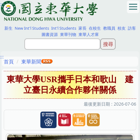
:::
跳
到
主
要
新生
New Int'l Students
Int'l Students
家長
在校生
教職員
校友
訪客
內
圖書資源
東華刊物
東華人才庫
容
區
:::
首頁
東華新聞
東華大學USR攜手日本和歌山 建
立臺日永續合作夥伴關係
最後更新日期 :
2026-07-06