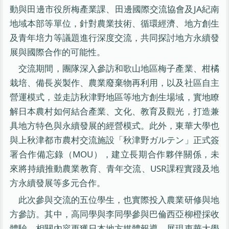
動與田邊市役所梅產業課、田邊國際交流協會及JA紀南
地域本部等單位，針對農業技術、循環經濟、地方創生
及青年培力等議題進行深度交流，共同探討地方永續發
展與國際合作的可能性。
交流期間，團隊深入參訪和歌山地區梅子產業、柑橘
栽培、備長炭製作、農業廢棄物再利用，以及社區自主
營運模式，並走訪秋津野地區等地方創生場域，實地瞭
解日本農村如何結合產業、文化、教育及觀光，打造兼
具地方特色與永續發展的經營模式。此外，東華大學也
與上秋津都市農村交流施設「秋津野ガルテン」正式簽
署合作備忘錄（MOU），建立長期合作夥伴關係，未
來將持續推動農業教育、青年交流、USR課程實踐及地
方永續發展等多元合作。
此次參與交流的五位學生，也實際投入農業研修與地
方參訪。其中，高同學與李同學參與巴倫西亞柳橙採收
體驗，相關內容更獲日本地方媒體報導，展現東華大學