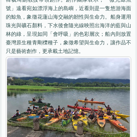
號」遠看宛如漂浮海上的島嶼，近看則是一隻悠游海面
的鯨魚，象徵花蓮山海交融的韌性與生命力。船身運用
珠光與礦石顏料，下水後會隨光線映照出海洋的藍與山
林的綠，呈現如同「會呼吸」的色彩層次；船內則放置
臺灣原生種青剛櫟種子，象徵希望與生命力，讓作品不
只是藝術創作，更承載土地記憶。