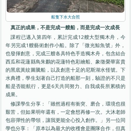
船隻下水大合照
真正的成果，不是完成一艘船，而是完成一次成長
課程已邁入第四年，累計完成12艘大型獨木舟，今
年另完成1艘藝術創作小船。除了「微光鯨魚號」外，
也發揮創意，完成三艘各具特色手造獨木舟，包含結合
西瓜和花蓮縣鳥朱鸝的花蓮特色彩繪船、象徵榮華富貴
的黑底黃紋圖騰船，以及創意十足的尼斯湖水怪號。下
水典禮，學生划著自己打造的船那一刻，驗證的不只是
船是否能航行，更是6天共同努力、自我成長所累積的
成果。
修課學生分享：「雖然過程有衝突、磨合，環境也很
艱苦，但如果明年還有，一定會想再修一次。大沐老師
包容彈性的帶領，讓我更能全心投入創作。」另一位同
學也分享：「原本以為最大的收穫會是團隊合作，但真