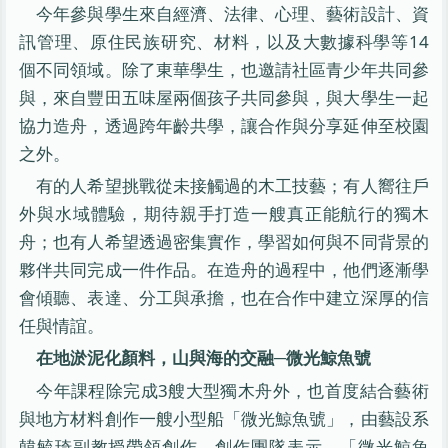
今年參與學生來自經濟、法律、心理、藝術設計、資
訊管理、原住民族研究、材料，以及大數據科學等14
個不同領域。除了東華學生，也邀請社區青少年共同參
與，來自豐田五味屋兩個孩子共同參與，與大學生一起
協力造舟，透過跨年齡共學，讓合作與分享延伸至校園
之外。
有的人希望挑戰從未接觸過的木工技藝；有人嚮往戶
外與水域體驗，期待親手打造一艘真正能航行的獨木
舟；也有人希望透過密集實作，學習如何與不同背景的
夥伴共同完成一件作品。在造舟的過程中，他們逐漸學
會傾聽、表達、分工與承擔，也在合作中建立深厚的信
任與情誼。
在地淤泥化顏料，山與海的交融─微光鯨魚號
今年課程除完成3艘大型獨木舟外，也首度結合藝術
與地方材料創作一艘小型船「微光鯨魚號」，由藝設系
韓毓琦副教授帶領創作。創作團隊表示，「微光鯨魚