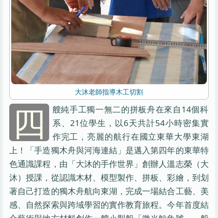
大沐老師指導木工切割
四
艘純手工獨一無二的拼板舟在來自14個科
系、21位學生，以6天共計54小時密集實
作完工，亮麗的航行在國立東華大學東湖
上！「手造獨木舟與河海連結」是邁入第四年的東華特
色通識課程，由「大沐的手作世界」創辦人溫志榮（大
沐）授課，從認識木材、模型製作、拼板、彩繪，到划
著自己打造的獨木舟航向東湖，完成一場結合工藝、美
感、自然探索與跨域學習的實作教育旅程。今年首度結