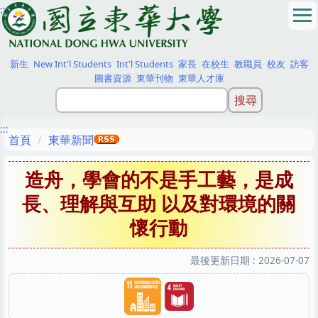
:::
跳
到
主
要
新生
New Int'l Students
Int'l Students
家長
在校生
教職員
校友
訪客
內
圖書資源
東華刊物
東華人才庫
容
區
:::
首頁
東華新聞
造舟，學會的不是手工藝，是成
長、理解與互助 以及對環境的關
懷行動
最後更新日期 :
2026-07-07