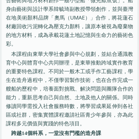
合藝術與地方材料創作一艘小型船「微光鯨魚號」。船
身由藝術與設計學系韓毓琦副教授帶領創作，並與臺灣
在地美術顏料品牌「奧馬（UMAE）」合作，將花蓮石
材廠回收污泥轉化為壓克力顏料，讓原本被視為廢棄物
的地方材料，成為承載花蓮土地記憶與生命力的藝術色
彩。
本課程由東華大學社會參與中心規劃，並結合通識教
育中心與體育中心共同辦理，是東華推動跨域實作教育
的重要特色課程。不同於一般木工或手作工藝課程，學
生在造舟過程中，不僅學習製作技術，也在合作完成一
艘船的歷程中，培養面對挑戰、解決問題與團隊合作的
能力，重新思考自己與自然、土地及他人的關係。同時
修讀同學需投入社會服務時數，將學習成果延伸到各社
區或社群，密集實體課程邀請社區青少年參與，亦為此
課程多元價值與實踐的特色項目。
跨越14個科系，一堂沒有門檻的造舟課