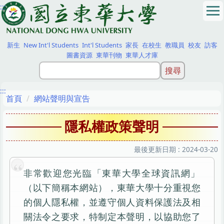
:::
跳
到
主
要
新生
New Int'l Students
Int'l Students
家長
在校生
教職員
校友
訪客
內
圖書資源
東華刊物
東華人才庫
容
區
:::
首頁
網站聲明與宣告
隱私權政策聲明
最後更新日期 :
2024-03-20
非常歡迎您光臨「東華大學全球資訊網」
（以下簡稱本網站），東華大學十分重視您
的個人隱私權，並遵守個人資料保護法及相
關法令之要求，特制定本聲明，以協助您了