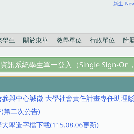
新生
New
來學生
關於東華
教學單位
行政單位
附
資訊系統學生單一登入（Single Sign-On
參與中心誠徵 大學社會責任計畫專任助理
告(第二次公告)
學造字檔下載(115.08.06更新)