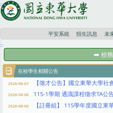
:::
跳
到
主
要
內
平安系統
招生訊息
未
容
:::
區
校務
在校學生相關公告
【徵才公告】國立東華大學社會
2026-08-07
115-1學期 通識課程徵求TA公
2026-08-06
【註冊組】 115學年度國立東華大
2026-08-06