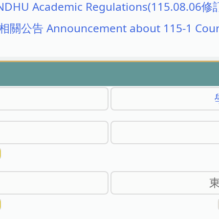
ademic Regulations(115.08.06修
Announcement about 115-1 Courses