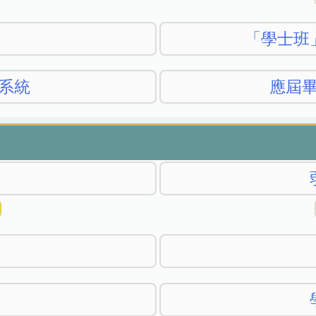
「學士班
系統
應屆