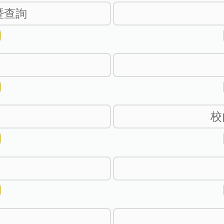
暨查詢
校