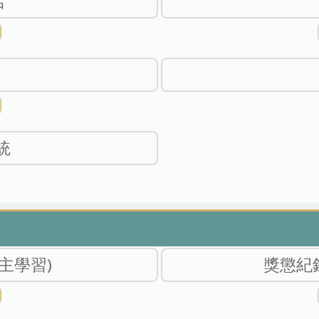
名
統
主學習)
獎懲紀