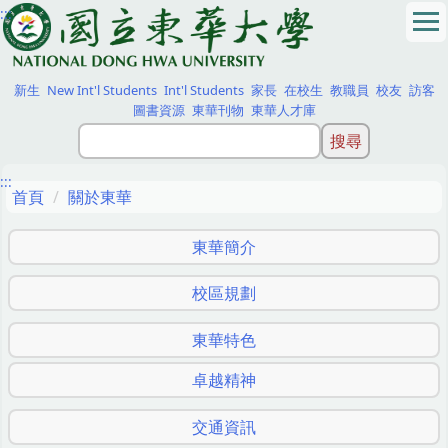
:::
跳
到
主
要
新生
New Int'l Students
Int'l Students
家長
在校生
教職員
校友
訪客
內
圖書資源
東華刊物
東華人才庫
容
區
:::
首頁
關於東華
東華簡介
校區規劃
東華特色
卓越精神
交通資訊