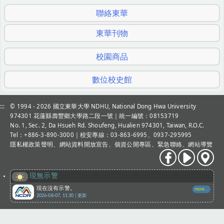
聯絡東華
東華刊物
校園商品
數位校史館
:::
© 1994 - 2026
國立東華大學 NDHU, National Dong Hwa University
974301 花蓮縣壽豐鄉大學路二段一號｜統一編號：08153719
No. 1, Sec. 2, Da Hsueh Rd. Shoufeng, Hualien 974301, Taiwan, R.O.C.
Tel：+886-3-890-3000
｜校安專線：03-863-6995、0937-295995
隱私權政策聲明
、
網站資料開放宣告
、
個資公開專區
、
緊急聯絡
、
網站導覽
現無示警
現在沒有示警。
more...
2026-08-07, 11:30│更新