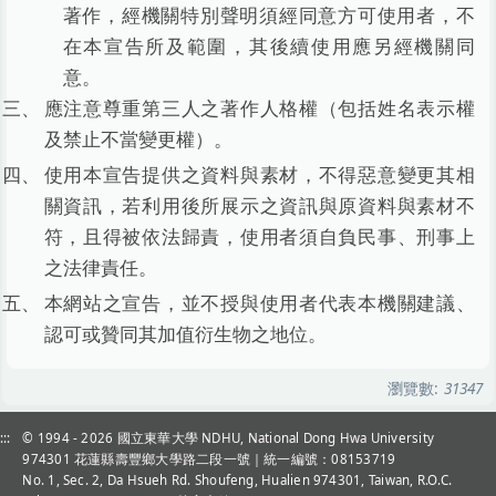
著作，經機關特別聲明須經同意方可使用者，不
在本宣告所及範圍，其後續使用應另經機關同
意。
應注意尊重第三人之著作人格權（包括姓名表示權
及禁止不當變更權）。
使用本宣告提供之資料與素材，不得惡意變更其相
關資訊，若利用後所展示之資訊與原資料與素材不
符，且得被依法歸責，使用者須自負民事、刑事上
之法律責任。
本網站之宣告，並不授與使用者代表本機關建議、
認可或贊同其加值衍生物之地位。
瀏覽數:
31347
:::
© 1994 - 2026
國立東華大學 NDHU, National Dong Hwa University
974301 花蓮縣壽豐鄉大學路二段一號｜統一編號：08153719
No. 1, Sec. 2, Da Hsueh Rd. Shoufeng, Hualien 974301, Taiwan, R.O.C.