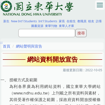
:::
跳
到
主
要
新生
New Int'l Students
Int'l Students
家長
在校生
教職員
校友
訪客
內
圖書資源
東華刊物
東華人才庫
容
區
:::
首頁
網站聲明與宣告
網站資料開放宣告
最後更新日期 :
2022-10-05
授權方式及範圍
為利各界廣為利用網站資料，國立東華大學網站
（www.ndhu.edu.tw）上刊載之所有資料與素材，
其得受著作權保護之範圍，採政府資料開放授權條