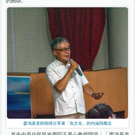
的關聯。
廖鴻基老師熱情分享著「魚文化」的內涵與概念
首先由原住民民族學院王昱心教授開場：「廖鴻基老