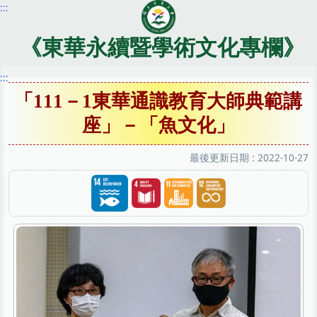
:::
跳
到
主
《東華永續暨學術文化專欄》
要
內
:::
容
「111－1東華通識教育大師典範講
區
座」－「魚文化」
最後更新日期 :
2022-10-27