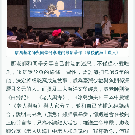
廖鴻基老師與同學分享他的最新著作《最後的海上獵人》
廖老師和同學分享自己對魚的迷戀，不僅從小愛吃
魚，還沉迷於魚的線條、習性，曾討海捕魚過5年的
他，決定將經驗寫成魚故事，成為臺灣少數與魚關係深
層且多元的人。而提及三大海洋文學經典，廖老師則從
《白鯨記》、《老人與海》、《冰島漁夫》三本中挑選
了《老人與海》與大家分享，並和自己的捕魚經驗結
合，說明馬林魚（旗魚）雖脾氣暴躁，卻總是會在被釣
上船前自盡，只為不讓敵人活捉，維護生命尊嚴，廖老
師分享《老人與海》中老人和魚說的「我尊敬你，但我