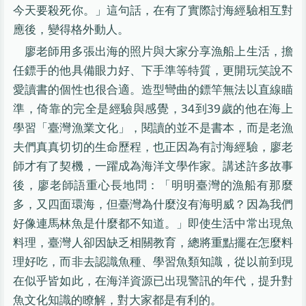
今天要殺死你。」這句話，在有了實際討海經驗相互對
應後，變得格外動人。
廖老師用多張出海的照片與大家分享漁船上生活，擔
任鏢手的他具備眼力好、下手準等特質，更開玩笑說不
愛讀書的個性也很合適。造型彎曲的鏢竿無法以直線瞄
準，倚靠的完全是經驗與感覺，34到39歲的他在海上
學習「臺灣漁業文化」，閱讀的並不是書本，而是老漁
夫們真真切切的生命歷程，也正因為有討海經驗，廖老
師才有了契機，一躍成為海洋文學作家。講述許多故事
後，廖老師語重心長地問：「明明臺灣的漁船有那麼
多，又四面環海，但臺灣為什麼沒有海明威？因為我們
好像連馬林魚是什麼都不知道。」即使生活中常出現魚
料理，臺灣人卻因缺乏相關教育，總將重點擺在怎麼料
理好吃，而非去認識魚種、學習魚類知識，從以前到現
在似乎皆如此，在海洋資源已出現警訊的年代，提升對
魚文化知識的瞭解，對大家都是有利的。