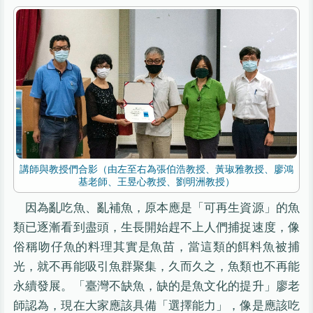
講師與教授們合影（由左至右為張伯浩教授、黃琡雅教授、廖鴻
基老師、王昱心教授、劉明洲教授）
因為亂吃魚、亂補魚，原本應是「可再生資源」的魚
類已逐漸看到盡頭，生長開始趕不上人們捕捉速度，像
俗稱吻仔魚的料理其實是魚苗，當這類的餌料魚被捕
光，就不再能吸引魚群聚集，久而久之，魚類也不再能
永續發展。「臺灣不缺魚，缺的是魚文化的提升」廖老
師認為，現在大家應該具備「選擇能力」，像是應該吃