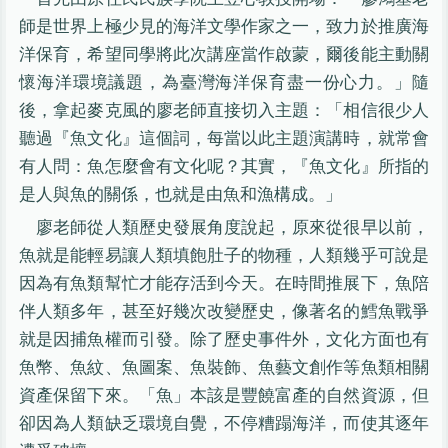
師是世界上極少見的海洋文學作家之一，致力於推廣海
洋保育，希望同學將此次講座當作啟蒙，爾後能主動關
懷海洋環境議題，為臺灣海洋保育盡一份心力。」隨
後，拿起麥克風的廖老師直接切入主題：「相信很少人
聽過『魚文化』這個詞，每當以此主題演講時，就常會
有人問：魚怎麼會有文化呢？其實，『魚文化』所指的
是人與魚的關係，也就是由魚和漁構成。」
廖老師從人類歷史發展角度說起，原來從很早以前，
魚就是能輕易讓人類填飽肚子的物種，人類幾乎可說是
因為有魚類幫忙才能存活到今天。在時間推展下，魚陪
伴人類多年，甚至好幾次改變歷史，像著名的鱈魚戰爭
就是因捕魚權而引發。除了歷史事件外，文化方面也有
魚幣、魚紋、魚圖案、魚裝飾、魚藝文創作等魚類相關
資產保留下來。「魚」本該是豐饒富產的自然資源，但
卻因為人類缺乏環境自覺，不停糟蹋海洋，而使其逐年