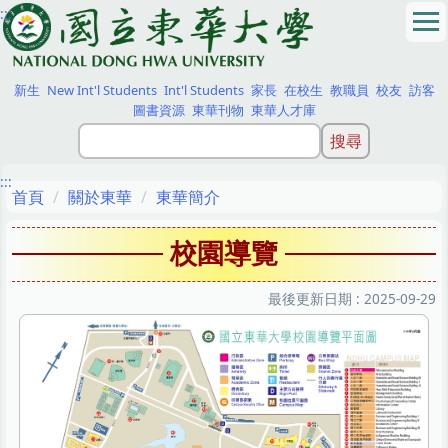
:::
跳
到
主
要
新生
New Int'l Students
Int'l Students
家長
在校生
教職員
校友
訪客
內
圖書資源
東華刊物
東華人才庫
容
區
:::
首頁
關於東華
東華簡介
校園導覽
最後更新日期 :
2025-09-29