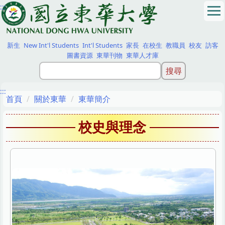
:::
跳
到
主
要
新生
New Int'l Students
Int'l Students
家長
在校生
教職員
校友
訪客
內
圖書資源
東華刊物
東華人才庫
容
區
:::
首頁
關於東華
東華簡介
校史與理念