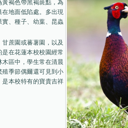
為黃褐色帶黑褐斑點，為
巢在地面低陷處。多出現
果實、種子、幼葉、昆蟲
，甘蔗園或蕃薯園，以及
的是在花蓮本校校園經常
林木區中，學生常在清晨
繁殖季節偶爾還可見到小
，是本校特有的寶貴吉祥