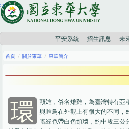
:::
跳
到
主
要
內
平安系統
招生訊息
未
容
:::
區
首頁
關於東華
東華簡介
環
頸雉，俗名雉雞，為臺灣特有亞
與雌鳥在外觀上有很大的不同，
暗綠色帶白色頸環，約中段三公