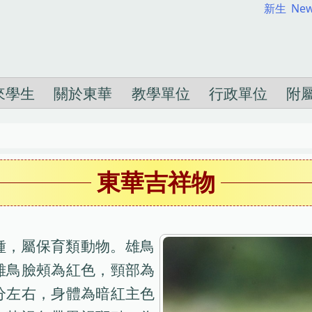
新生
New
來學生
關於東華
教學單位
行政單位
附
東華吉祥物
種，屬保育類動物。雄鳥
雄鳥臉頰為紅色，頸部為
分左右，身體為暗紅主色