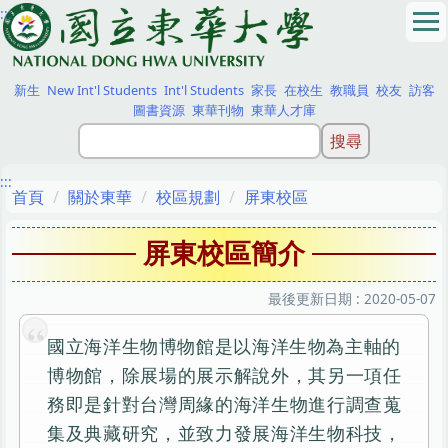
:::
跳
到
主
要
新生
New Int'l Students
Int'l Students
家長
在校生
教職員
校友
訪客
內
圖書資源
東華刊物
東華人才庫
容
區
:::
首頁
關於東華
校區規劃
屏東校區
屏東校區簡介
最後更新日期 :
2020-05-07
國立海洋生物博物館是以海洋生物為主軸的
博物館，除展場的展示解說外，其另一項任
務即是針對台灣周緣的海洋生物進行調查蒐
集及典藏研究，並致力發展海洋生物科技，