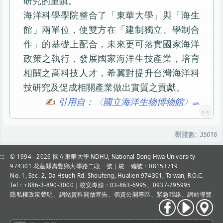
研究的重鎮。
海洋科學學院整合了「東華大學」與「海生
館」兩單位，使雙方在「建制獨立、學制合
作」的基礎上配合，未來更可落實國家海洋
政策之執行，發展國家海洋生技產業，培育
相關之高科技人才，希冀對提升台灣海洋科
技研究及促成相關產業做出實質之貢獻。
引用自：〈國立海洋生物博物館〉
瀏覽數:
35016
:::
© 1994 - 2026
國立東華大學 NDHU, National Dong Hwa University
974301 花蓮縣壽豐鄉大學路二段一號｜統一編號：08153719
No. 1, Sec. 2, Da Hsueh Rd. Shoufeng, Hualien 974301, Taiwan, R.O.C.
Tel：+886-3-890-3000
｜校安專線：03-863-6995、0937-295995
隱私權政策聲明
、
網站資料開放宣告
、
個資公開專區
、
緊急聯絡
、
網站導覽