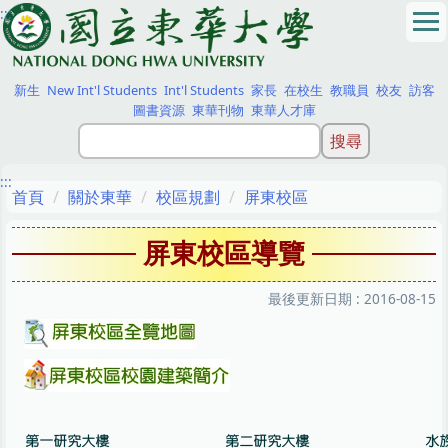
:::
跳
到
主
要
新生
New Int'l Students
Int'l Students
家長
在校生
教職員
校友
訪客
內
圖書資源
東華刊物
東華人才庫
容
區
:::
首頁
關於東華
校區規劃
屏東校區
屏東校區導覽
最後更新日期 :
2016-08-15