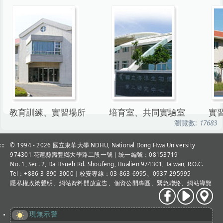
教育訓練、實習場所
培育室、共同實驗室
實
瀏覽數:
17683
:::
© 1994 - 2026
國立東華大學 NDHU, National Dong Hwa University
974301 花蓮縣壽豐鄉大學路二段一號｜統一編號：08153719
No. 1, Sec. 2, Da Hsueh Rd. Shoufeng, Hualien 974301, Taiwan, R.O.C.
Tel：+886-3-890-3000
｜校安專線：03-863-6995、0937-295995
隱私權政策聲明
、
網站資料開放宣告
、
個資公開專區
、
緊急聯絡
、
網站導覽
現無示警