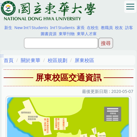
:::
跳
到
主
要
新生
New Int'l Students
Int'l Students
家長
在校生
教職員
校友
訪客
內
圖書資源
東華刊物
東華人才庫
容
區
:::
首頁
關於東華
校區規劃
屏東校區
屏東校區交通資訊
最後更新日期 :
2020-05-07