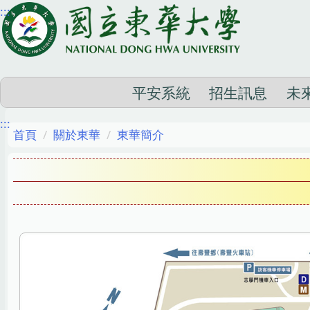
:::
跳
到
主
要
內
平安系統
招生訊息
未
容
:::
區
首頁
關於東華
東華簡介