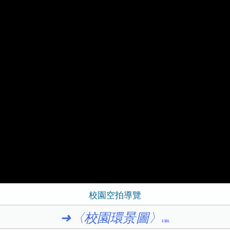
校園空拍導覽
➜〈校園環景圖〉