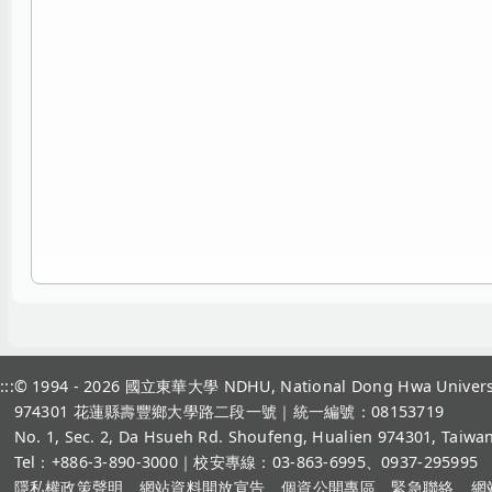
:::
© 1994 - 2026
國立東華大學 NDHU, National Dong Hwa Univers
974301 花蓮縣壽豐鄉大學路二段一號｜統一編號：08153719
No. 1, Sec. 2, Da Hsueh Rd. Shoufeng, Hualien 974301, Taiwan
Tel：+886-3-890-3000
｜校安專線：03-863-6995、0937-295995
隱私權政策聲明
、
網站資料開放宣告
、
個資公開專區
、
緊急聯絡
、
網