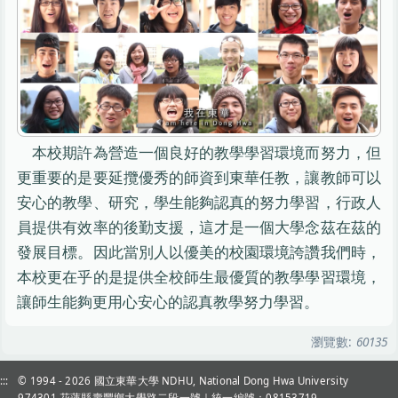
本校期許為營造一個良好的教學學習環境而努力，但
更重要的是要延攬優秀的師資到東華任教，讓教師可以
安心的教學、研究，學生能夠認真的努力學習，行政人
員提供有效率的後勤支援，這才是一個大學念茲在茲的
發展目標。因此當別人以優美的校園環境誇讚我們時，
本校更在乎的是提供全校師生最優質的教學學習環境，
讓師生能夠更用心安心的認真教學努力學習。
瀏覽數:
60135
:::
© 1994 - 2026
國立東華大學 NDHU, National Dong Hwa University
974301 花蓮縣壽豐鄉大學路二段一號｜統一編號：08153719