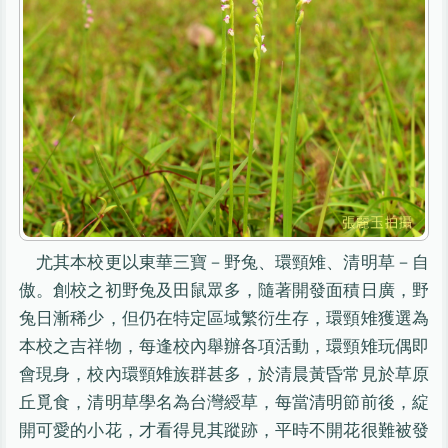
尤其本校更以東華三寶－野兔、環頸雉、清明草－自
傲。創校之初野兔及田鼠眾多，隨著開發面積日廣，野
兔日漸稀少，但仍在特定區域繁衍生存，環頸雉獲選為
本校之吉祥物，每逢校內舉辦各項活動，環頸雉玩偶即
會現身，校內環頸雉族群甚多，於清晨黃昏常見於草原
丘覓食，清明草學名為台灣綬草，每當清明節前後，綻
開可愛的小花，才看得見其蹤跡，平時不開花很難被發