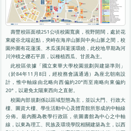
壽豐校區面積251公頃校園寬廣，視野開闊，處於花
東縱谷北端起點，夾峙在海岸山脈與中央山脈之間，校
園外圍有花蓮溪、木瓜溪與荖溪環繞，此校地早期為河
川沖積之礫石平原，以種植西瓜、甘蔗為主。
此校區依據「國立東華大學校園規劃與建築準則」
（於84年11月8日，經校務會議通過）為座北朝南設
計，惟中軸線由北略向西偏約20°而至南略向東偏約
20°，以避免太陽東西向之直射。
校園內部規劃係以區域型態為主，並以大門、行政大
樓、圖資大樓、學生活動中心及體育館所形成的中軸線
分佈。最內圈為教學行政區，依圖書館為中心之中軸
線，以東為理工、民族及環境學院相關建築為主，以西