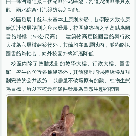
由一條河道連接三個湖區作為區隔，河道與湖區兼具景
觀、雨水綜合引流與防洪之功能。
校區發展十餘年來基本上原則未變，各學院大致依原
始設計發展準則之座落發展，校區建築物之至高點為圖
書館塔樓（53公尺高），建築物高度除圖書館與行政
大樓為六層樓建築物外，其餘均在四層以內，並約略以
圖書館為軸心，向外校園外緣漸層降低。
校區內除了整體規劃的教學大樓、行政大樓、圖書
館、學生宿舍等各棟建築外，其餘校地均保持綠帶及規
劃完整的公共設施，以儘量不破壞原有的動、植物生態
為目標，所以本校最有條件發展為自然生態的校園。