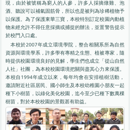
現，由於被號稱為窮人的人參，許多人採摘燉雞、泡
酒、聽說可以補氣固筋骨，所以也是被列為珍稀植物予
以保護。為了保護東華三寶，本校特別訂定校園內動植
物未經允許不得任意採摘或捕捉的辦法，並置警告提示
於校門入口處。
本校於2007年成立環境學院，整合相關系所為自然
資源與環境學系，許多學有專精之生態、植被專家，隨
時提供校園環境良好的見解，學生們也成立「從山自然
人社」社團，為本校校園環境把關與盡其心力來保護。
本校自1994年成立以來，每年均會在安排植樹活動，
邀請附近社區居民、國小師生及本校幼稚園小朋友一起
種下小樹苗，以綠化美化校園，迄今至少已種下數萬棵
樹苗，對於本校校園的景觀甚有助益。