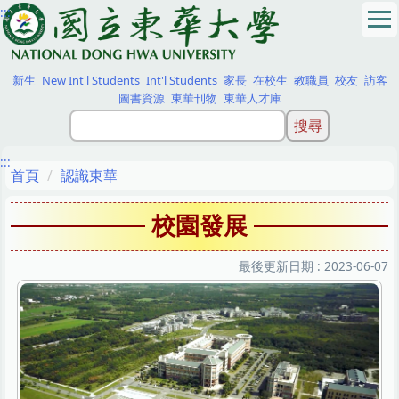
:::
跳
到
主
要
新生
New Int'l Students
Int'l Students
家長
在校生
教職員
校友
訪客
內
圖書資源
東華刊物
東華人才庫
容
區
:::
首頁
認識東華
校園發展
最後更新日期 :
2023-06-07